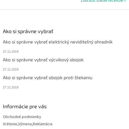
Zobraziť ďalšie recenzie
Z
á
p
ä
Ako si správne vybrať
t
Ako si správne vybrať elektrický neviditeľný ohradník
i
e
27.11.2019
Ako si správne vybrať výcvikový obojok
27.11.2019
Ako si správne vybrať obojok proti štekaniu
27.11.2019
Informácie pre vás
Obchodné podmienky
Vrátenie,Výmena,Reklamácia