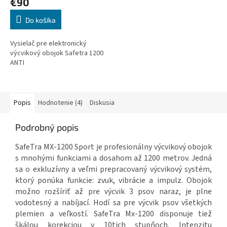
€90
Do košíka
Vysielač pre elektronický
výcvikový obojok Safetra 1200
ANTI
Popis
Hodnotenie (4)
Diskusia
Podrobný popis
SafeTra MX-1200 Sport je profesionálny výcvikový obojok
s mnohými funkciami a dosahom až 1200 metrov. Jedná
sa o exkluzívny a veľmi prepracovaný výcvikový systém,
ktorý ponúka funkcie: zvuk, vibrácie a impulz. Obojok
možno rozšíriť až pre výcvik 3 psov naraz, je plne
vodotesný a nabíjací. Hodí sa pre výcvik psov všetkých
plemien a veľkostí. SafeTra Mx-1200 disponuje tiež
škálou korekciou v 10tich stupňoch. Intenzitu