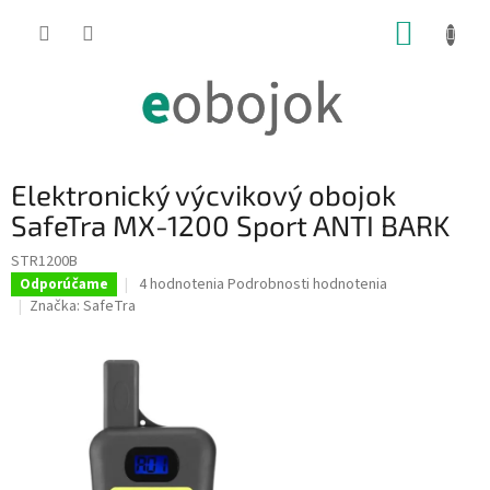
Prejsť
NÁKUP
na
obsah
KOŠÍK
Elektronický výcvikový obojok
SafeTra MX-1200 Sport ANTI BARK
STR1200B
Priemerné
4 hodnotenia
Podrobnosti hodnotenia
Odporúčame
hodnotenie
Značka:
SafeTra
produktu
je
4,5
z
5
hviezdičiek.