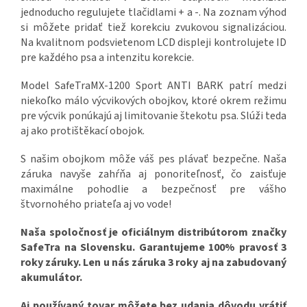
jednoducho regulujete tlačidlami + a -. Na zoznam výhod
si môžete pridať tiež korekciu zvukovou signalizáciou.
Na kvalitnom podsvietenom LCD displeji kontrolujete ID
pre každého psa a intenzitu korekcie.
Model SafeTraMX-1200 Sport ANTI BARK patrí medzi
niekoľko málo výcvikových obojkov, ktoré okrem režimu
pre výcvik ponúkajú aj limitovanie štekotu psa. Slúži teda
aj ako protištěkací obojok.
S našim obojkom môže váš pes plávať bezpečne. Naša
záruka navyše zahŕňa aj ponoriteľnosť, čo zaisťuje
maximálne pohodlie a bezpečnosť pre vášho
štvornohého priateľa aj vo vode!
Naša spoločnosť je oficiálnym distribútorom značky
SafeTra na Slovensku. Garantujeme 100% pravosť 3
roky záruky. Len u nás záruka 3 roky aj na zabudovaný
akumulátor.
Aj používaný tovar môžete bez udania dôvodu vrátiť