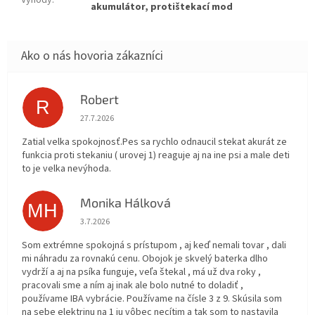
akumulátor, protištekací mod
Robert
R
Hodnotenie obchodu je 5 z 5 hviezdičiek.
27.7.2026
Zatial velka spokojnosť.Pes sa rychlo odnaucil stekat akurát ze
funkcia proti stekaniu ( urovej 1) reaguje aj na ine psi a male deti
to je velka nevýhoda.
Monika Hálková
MH
Hodnotenie obchodu je 5 z 5 hviezdičiek.
3.7.2026
Som extrémne spokojná s prístupom , aj keď nemali tovar , dali
mi náhradu za rovnakú cenu. Obojok je skvelý baterka dlho
vydrží a aj na psíka funguje, veľa štekal , má už dva roky ,
pracovali sme a ním aj inak ale bolo nutné to doladiť ,
používame IBA vybrácie. Používame na čísle 3 z 9. Skúsila som
na sebe elektrinu na 1 ju vôbec necítim a tak som to nastavila