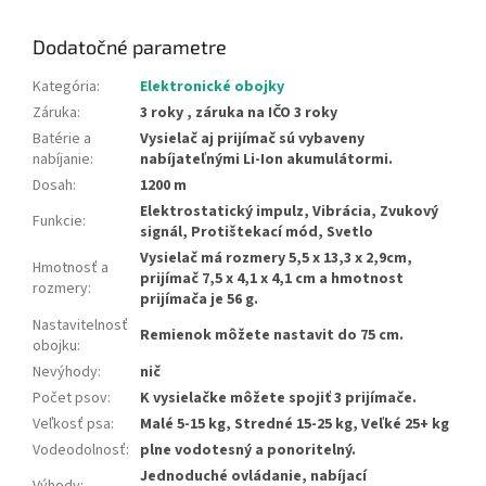
Dodatočné parametre
Kategória
:
Elektronické obojky
Záruka
:
3 roky , záruka na IČO 3 roky
Batérie a
Vysielač aj prijímač sú vybaveny
nabíjanie
:
nabíjateľnými Li-Ion akumulátormi.
Dosah
:
1200 m
Elektrostatický impulz, Vibrácia, Zvukový
Funkcie
:
signál, Protištekací mód, Svetlo
Vysielač má rozmery 5,5 x 13,3 x 2,9cm,
Hmotnosť a
prijímač 7,5 x 4,1 x 4,1 cm a hmotnost
rozmery
:
prijímača je 56 g.
Nastavitelnosť
Remienok môžete nastavit do 75 cm.
obojku
:
Nevýhody
:
nič
Počet psov
:
K vysielačke môžete spojiť 3 prijímače.
Veľkosť psa
:
Malé 5-15 kg, Stredné 15-25 kg, Veľké 25+ kg
Vodeodolnosť
:
plne vodotesný a ponoritelný.
Jednoduché ovládanie, nabíjací
Výhody
: