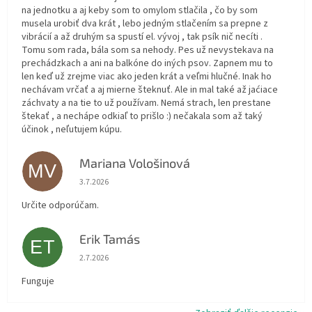
na jednotku a aj keby som to omylom stlačila , čo by som
musela urobiť dva krát , lebo jedným stlačením sa prepne z
vibrácií a až druhým sa spustí el. vývoj , tak psík nič necíti .
Tomu som rada, bála som sa nehody. Pes už nevystekava na
prechádzkach a ani na balkóne do iných psov. Zapnem mu to
len keď už zrejme viac ako jeden krát a veľmi hlučné. Inak ho
nechávam vrčať a aj mierne šteknuť. Ale in mal také až jaćiace
záchvaty a na tie to už používam. Nemá strach, len prestane
štekať , a nechápe odkiaľ to prišlo :) nečakala som až taký
účinok , neľutujem kúpu.
Mariana Vološinová
MV
Hodnotenie obchodu je 5 z 5 hviezdičiek.
3.7.2026
Určite odporúčam.
Erik Tamás
ET
Hodnotenie obchodu je 5 z 5 hviezdičiek.
2.7.2026
Funguje