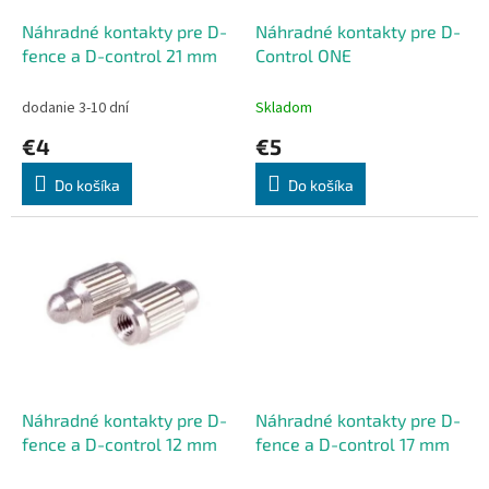
o
o
d
Náhradné kontakty pre D-
Náhradné kontakty pre D-
v
u
fence a D-control 21 mm
Control ONE
k
t
dodanie 3-10 dní
Skladom
o
€4
€5
v
Do košíka
Do košíka
Náhradné kontakty pre D-
Náhradné kontakty pre D-
fence a D-control 12 mm
fence a D-control 17 mm