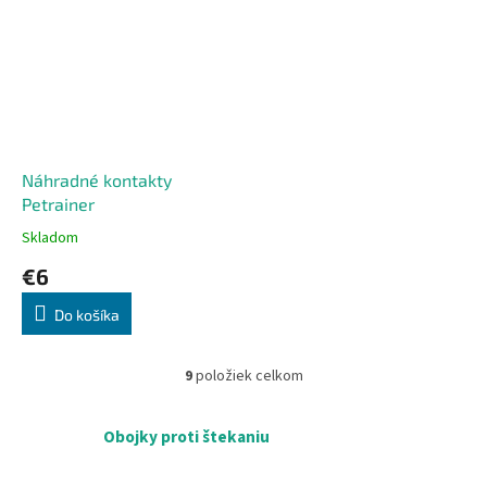
Náhradné kontakty
Petrainer
Skladom
Priemerné
hodnotenie
€6
produktu
je
Do košíka
5,0
z
5
9
položiek celkom
O
hviezdičiek.
v
l
Obojky proti štekaniu
á
d