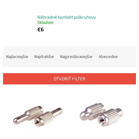
Náhradné kontakt polkruhovy
Skladom
€6
R
a
Najlacnejšie
Najdrahšie
Najpredávanejšie
Abecedne
d
e
n
OTVORIŤ FILTER
i
e
V
p
ý
r
p
o
i
d
s
u
p
k
r
t