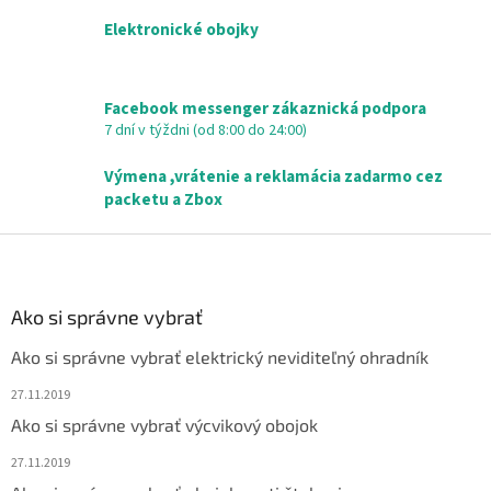
a
c
Elektronické obojky
i
e
p
r
Facebook messenger zákaznická podpora
v
7 dní v týždni (od 8:00 do 24:00)
k
y
Výmena ,vrátenie a reklamácia zadarmo cez
v
packetu a Zbox
ý
p
Z
i
á
s
p
u
ä
Ako si správne vybrať
t
Ako si správne vybrať elektrický neviditeľný ohradník
i
e
27.11.2019
Ako si správne vybrať výcvikový obojok
27.11.2019