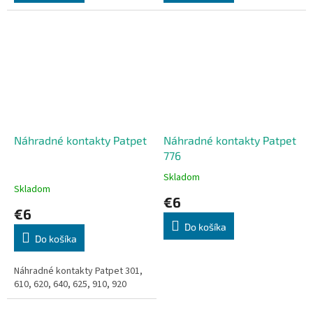
Náhradné kontakty Patpet
Náhradné kontakty Patpet
776
Skladom
Priemerné
Skladom
hodnotenie
€6
produktu
€6
je
Do košíka
5,0
Do košíka
z
5
Náhradné kontakty Patpet 301,
hviezdičiek.
610, 620, 640, 625, 910, 920