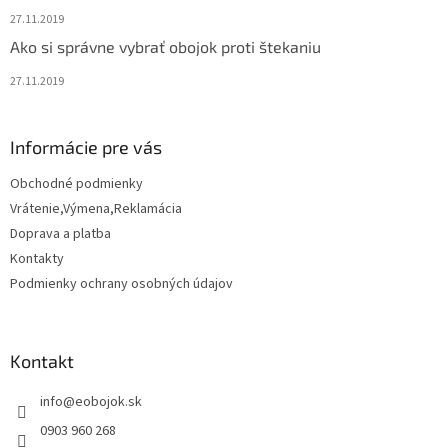
k
27.11.2019
y
v
Ako si správne vybrať obojok proti štekaniu
ý
p
27.11.2019
i
s
u
Informácie pre vás
Obchodné podmienky
Vrátenie,Výmena,Reklamácia
Doprava a platba
Kontakty
Podmienky ochrany osobných údajov
Kontakt
info
@
eobojok.sk
0903 960 268