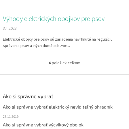
Výhody elektrických obojkov pre psov
3.4.2023
Elektrické obojky pre psov sú zariadenia navrhnuté na reguláciu
správania psov a iných domácich zvie...
6
položiek celkom
O
v
l
Z
á
á
d
p
a
ä
Ako si správne vybrať
c
t
i
Ako si správne vybrať elektrický neviditeľný ohradník
i
e
p
e
27.11.2019
r
Ako si správne vybrať výcvikový obojok
v