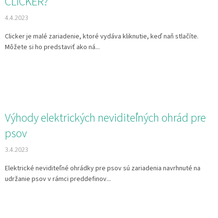
CLICKER?
4.4.2023
Clicker je malé zariadenie, ktoré vydáva kliknutie, keď naň stlačíte.
Môžete si ho predstaviť ako ná...
Výhody elektrických neviditeľných ohrád pre
psov
3.4.2023
Elektrické neviditeľné ohrádky pre psov sú zariadenia navrhnuté na
udržanie psov v rámci preddefinov...