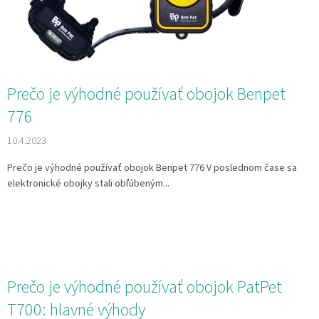
v
Prečo je výhodné používať obojok Benpet
776
10.4.2023
Prečo je výhodné používať obojok Benpet 776 V poslednom čase sa
elektronické obojky stali obľúbeným...
Prečo je výhodné používať obojok PatPet
T700: hlavné výhody