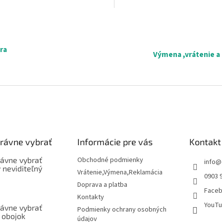
O
v
l
á
ra
Výmena ,vrátenie a
d
a
c
i
e
p
r
v
k
právne vybrať
Informácie pre vás
Kontakt
y
v
rávne vybrať
Obchodné podmienky
ý
info
@
ý neviditeľný
p
Vrátenie,Výmena,Reklamácia
0903 
i
Doprava a platba
s
Face
Kontakty
u
YouTu
rávne vybrať
Podmienky ochrany osobných
 obojok
údajov