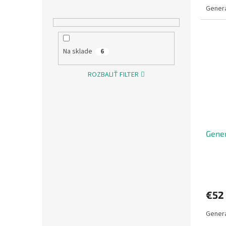
Generá
Na sklade
6
ROZBALIŤ FILTER
Gener
€52
Generá