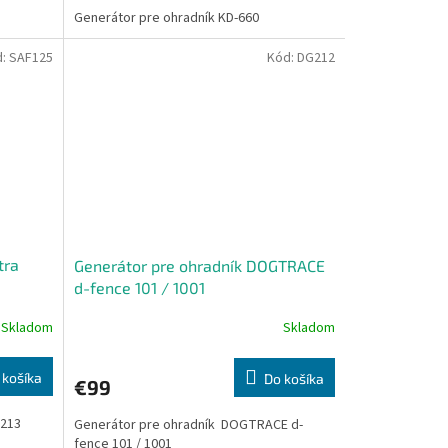
Generátor pre ohradník KD-660
d:
SAF125
Kód:
DG212
tra
Generátor pre ohradník DOGTRACE
d-fence 101 / 1001
Skladom
Skladom
Priemerné
hodnotenie
produktu
 košíka
Do košíka
€99
je
5,0
F213
Generátor pre ohradník DOGTRACE d-
z
fence 101 / 1001
5