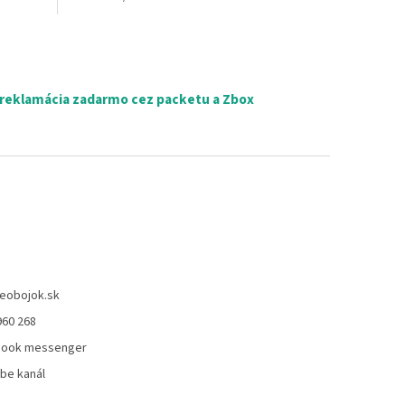
hviezdičiek.
 reklamácia zadarmo cez packetu a Zbox
eobojok.sk
960 268
book messenger
be kanál