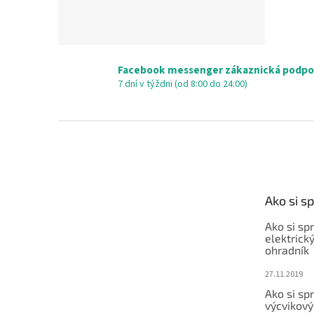
Facebook messenger zákaznická podpo
7 dní v týždni (od 8:00 do 24:00)
Z
á
p
ä
t
Ako si s
i
e
Ako si sp
elektrick
ohradník
27.11.2019
Ako si sp
výcvikový