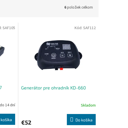
6
položiek celkom
d:
SAF105
Kód:
SAF112
7
Generátor pre ohradník KD-660
do 14 dní
Skladom
 košíka
Do košíka
€52