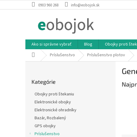
Prejsť
0903 960 268
info@eobojok.sk
na
obsah
Ako si správne vybrať
Blog
Obojky proti štek
Domov
Príslušenstvo
Príslušenstvo plotov
B
Gen
o
Preskočiť
č
Kategórie
kategórie
Najpr
n
ý
Obojky proti štekaniu
p
Elektronické obojky
a
Elektronické ohradníky
n
e
Bazár, Rozbalený
l
GPS obojky
Príslušenstvo