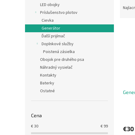
R
LED obojky
a
Najlac
Príslušenstvo plotov
d
e
Cievka
V
n
Generátor
ý
i
Ďalší prijímač
p
e
Doplnkové služby
i
p
Poistená zásielka
s
r
p
Obojok pre druhého psa
o
r
d
Náhradný vysielač
o
u
Kontakty
d
k
Baterky
u
t
Ostatné
Gener
k
o
t
v
o
v
Cena
€
30
€
99
€30