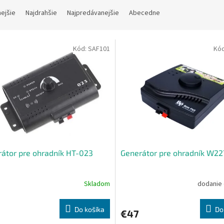
nejšie
Najdrahšie
Najpredávanejšie
Abecedne
Kód:
SAF101
Kó
átor pre ohradník HT-023
Generátor pre ohradník W22
Skladom
dodanie 
Do košíka
Do
€47