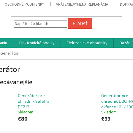
OBCHODNÉ PODMIENKY
VRÁTENIE,VÝMENA,REKLAMÁCIA
DOPRAV
HĽADAŤ
aniu
Elektronické obojky
Elektronické ohradníky
Bazár,
Generátor
erátor
edávanejšie
Generátor pre
Generátor pre
ohradník Safetra
ohradník DOGTR
DF213
d-fence 101 / 10
Skladom
Skladom
€80
€99