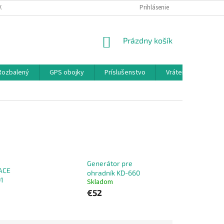
A A PLATBA
KONTAKTY
PODMIENKY OCHRANY OSOBNÝCH ÚDAJOV
Prihlásenie
NÁKUPNÝ
Prázdny košík
KOŠÍK
 Rozbalený
GPS obojky
Príslušenstvo
Vrátenie,Výmena,R
Generátor pre
ACE
ohradník KD-660
01
Skladom
€52