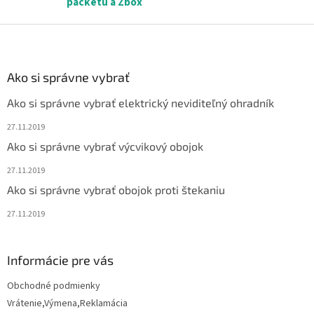
packetu a Zbox
ý
p
Z
i
á
s
p
u
ä
Ako si správne vybrať
t
Ako si správne vybrať elektrický neviditeľný ohradník
i
e
27.11.2019
Ako si správne vybrať výcvikový obojok
27.11.2019
Ako si správne vybrať obojok proti štekaniu
27.11.2019
Informácie pre vás
Obchodné podmienky
Vrátenie,Výmena,Reklamácia