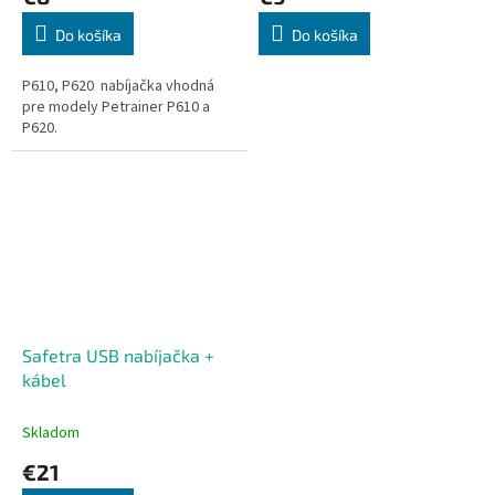
Do košíka
Do košíka
P610, P620 nabíjačka vhodná
pre modely Petrainer P610 a
P620.
Safetra USB nabíjačka +
kábel
Skladom
€21