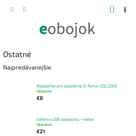
Prejsť
NÁKUP
na
obsah
KOŠÍK
Ostatné
Najpredávanejšie
Nabíjačka pre oplotenie D-fence 202,2002
Skladom
€8
Safetra USB nabíjačka + kábel
Skladom
€21