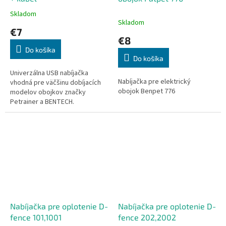
Skladom
Priemerné
Skladom
hodnotenie
€7
produktu
€8
je
Do košíka
5,0
Do košíka
z
5
Univerzálna USB nabíjačka
Nabíjačka pre elektrický
hviezdičiek.
vhodná pre väčšinu dobíjacích
obojok Benpet 776
modelov obojkov značky
Petrainer a BENTECH.
Nabíjačka pre oplotenie D-
Nabíjačka pre oplotenie D-
fence 101,1001
fence 202,2002