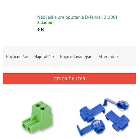
Nabíjačka pre oplotenie D-fence 101,1001
Skladom
€8
R
a
Najlacnejšie
Najdrahšie
Najpredávanejšie
Abecedne
d
e
n
OTVORIŤ FILTER
i
e
V
p
ý
r
p
o
i
d
s
u
p
k
r
t