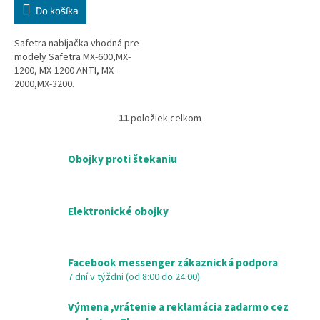
Do košíka
Safetra nabíjačka vhodná pre
modely Safetra MX-600,MX-
1200, MX-1200 ANTI, MX-
2000,MX-3200.
11
položiek celkom
O
v
l
Obojky proti štekaniu
á
d
a
c
Elektronické obojky
i
e
p
r
Facebook messenger zákaznická podpora
v
7 dní v týždni (od 8:00 do 24:00)
k
y
Výmena ,vrátenie a reklamácia zadarmo cez
v