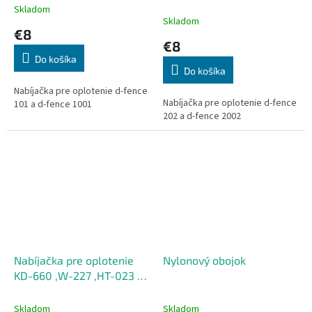
Skladom
Priemerné
Skladom
hodnotenie
€8
produktu
€8
je
Do košíka
5,0
Do košíka
z
5
Nabíjačka pre oplotenie d-fence
Nabíjačka pre oplotenie d-fence
hviezdičiek.
101 a d-fence 1001
202 a d-fence 2002
Nabíjačka pre oplotenie
Nylonový obojok
KD-660 ,W-227 ,HT-023 ,
TP-16
Skladom
Skladom