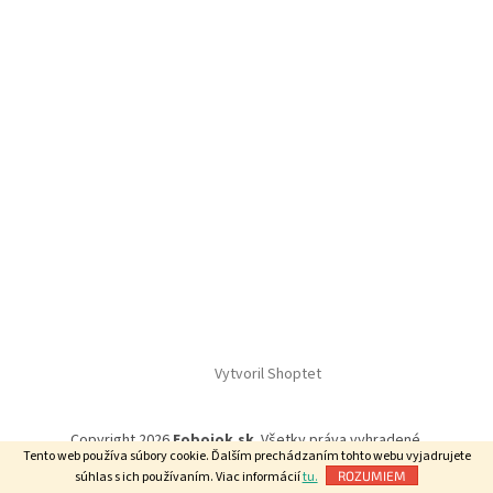
Vytvoril Shoptet
Copyright 2026
Eobojok.sk
. Všetky práva vyhradené.
Tento web používa súbory cookie. Ďalším prechádzaním tohto webu vyjadrujete
súhlas s ich používaním. Viac informácií
tu.
ROZUMIEM