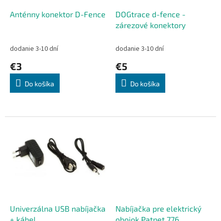
o
o
d
Anténny konektor D-Fence
DOGtrace d-fence -
v
u
zárezové konektory
k
t
dodanie 3-10 dní
dodanie 3-10 dní
o
€3
€5
v
Do košíka
Do košíka
Univerzálna USB nabíjačka
Nabíjačka pre elektrický
+ kábel
obojok Patpet 776