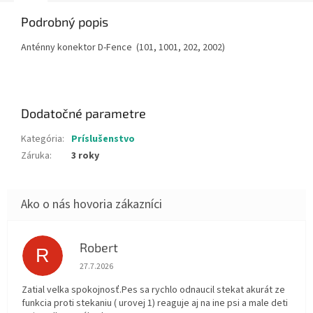
Podrobný popis
Anténny konektor D-Fence (101, 1001, 202, 2002)
Dodatočné parametre
Kategória
:
Príslušenstvo
Záruka
:
3 roky
Robert
R
Hodnotenie obchodu je 5 z 5 hviezdičiek.
27.7.2026
Zatial velka spokojnosť.Pes sa rychlo odnaucil stekat akurát ze
funkcia proti stekaniu ( urovej 1) reaguje aj na ine psi a male deti