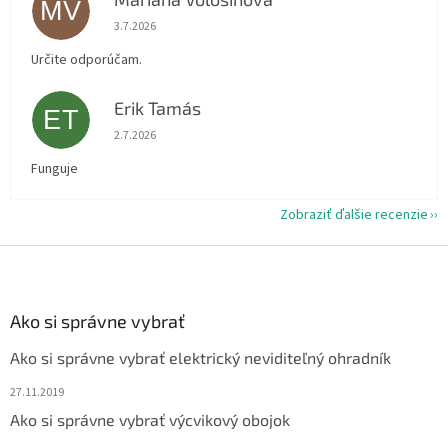
MV
Hodnotenie obchodu je 5 z 5 hviezdičiek.
3.7.2026
Určite odporúčam.
Erik Tamás
ET
Hodnotenie obchodu je 5 z 5 hviezdičiek.
2.7.2026
Funguje
Zobraziť ďalšie recenzie
Z
á
p
ä
Ako si správne vybrať
t
Ako si správne vybrať elektrický neviditeľný ohradník
i
e
27.11.2019
Ako si správne vybrať výcvikový obojok