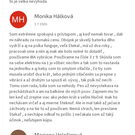
to je velka nevýhoda.
Monika Hálková
MH
Hodnotenie obchodu je 5 z 5 hviezdičiek.
3.7.2026
Som extrémne spokojná s prístupom , aj keď nemali tovar , dali
mi náhradu za rovnakú cenu. Obojok je skvelý baterka dlho
vydrží a aj na psíka funguje, veľa štekal , má už dva roky ,
pracovali sme a ním aj inak ale bolo nutné to doladiť ,
používame IBA vybrácie. Používame na čísle 3 z 9. Skúsila som
na sebe elektrinu na 1 ju vôbec necítim a tak som to nastavila
na jednotku a aj keby som to omylom stlačila , čo by som
musela urobiť dva krát , lebo jedným stlačením sa prepne z
vibrácií a až druhým sa spustí el. vývoj , tak psík nič necíti .
Tomu som rada, bála som sa nehody. Pes už nevystekava na
prechádzkach a ani na balkóne do iných psov. Zapnem mu to
len keď už zrejme viac ako jeden krát a veľmi hlučné. Inak ho
nechávam vrčať a aj mierne šteknuť. Ale in mal také až jaćiace
záchvaty a na tie to už používam. Nemá strach, len prestane
štekať , a nechápe odkiaľ to prišlo :) nečakala som až taký
účinok , neľutujem kúpu.
Mariana Vološinová