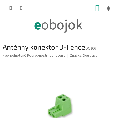
Prejsť
NÁKUP
na
obsah
KOŠÍK
Anténny konektor D-Fence
DG206
Priemerné
Neohodnotené
Podrobnosti hodnotenia
Značka:
Dogtrace
hodnotenie
produktu
je
0,0
z
5
hviezdičiek.