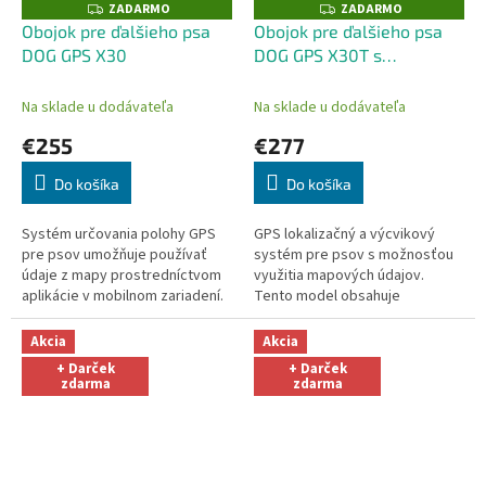
ZADARMO
ZADARMO
Z
Z
A
A
Obojok pre ďalšieho psa
Obojok pre ďalšieho psa
D
D
DOG GPS X30
DOG GPS X30T s
A
A
R
R
výcvikovým modulom
M
M
O
O
Na sklade u dodávateľa
Na sklade u dodávateľa
€255
€277
Do košíka
Do košíka
Systém určovania polohy GPS
GPS lokalizačný a výcvikový
pre psov umožňuje používať
systém pre psov s možnosťou
údaje z mapy prostredníctvom
využitia mapových údajov.
aplikácie v mobilnom zariadení.
Tento model obsahuje
Tento obojok neobsahuje
výcvikový modul s možnosťou
výcvikový modul, a preto nie je
vysielania korekčných impulzov
Akcia
Akcia
možné...
do obojku ....
+ Darček
+ Darček
zdarma
zdarma