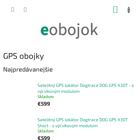
Prejsť
NÁKUP
na
obsah
KOŠÍK
GPS obojky
Najpredávanejšie
Satelitný GPS lokátor Dogtrace DOG GPS X30T - s
výcvikovým modulom
Skladom
€599
Satelitný GPS lokátor Dogtrace DOG GPS X30T
Short - s výcvikovým modulom
Skladom
€599