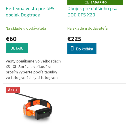
o
ZADARMO
Z
o
A
d
Reflexná vesta pre GPS
Obojok pre ďalšieho psa
D
v
u
obojek Dogtrace
DOG GPS X20
A
R
k
M
t
O
Na sklade u dodávateľa
Na sklade u dodávateľa
o
€60
€225
v
DETAIL
Do košíka
Vesty ponúkame vo veľkostiach
XS - XL. Správnu veľkosť si
prosím vyberte podľa tabuľky
vo fotografiách (viď fotografia
produktu).
Akcia