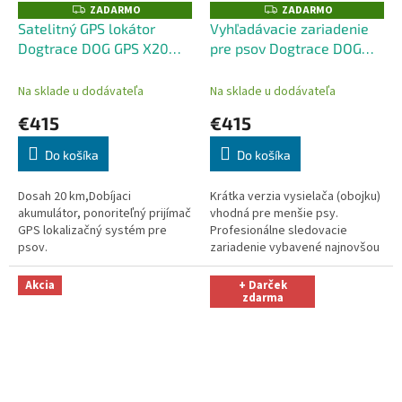
ZADARMO
ZADARMO
Z
Z
A
A
Satelitný GPS lokátor
Vyhľadávacie zariadenie
D
D
Dogtrace DOG GPS X20
pre psov Dogtrace DOG
A
A
R
R
orange
GPS X20 Short
M
M
O
O
Na sklade u dodávateľa
Na sklade u dodávateľa
€415
€415
Do košíka
Do košíka
Dosah 20 km,Dobíjaci
Krátka verzia vysielača (obojku)
akumulátor, ponoriteľný prijímač
vhodná pre menšie psy.
GPS lokalizačný systém pre
Profesionálne sledovacie
psov.
zariadenie vybavené najnovšou
technológiou s vysokou
citlivosťou GPS, umožňuje
Akcia
+ Darček
lokalizovať až 9...
zdarma