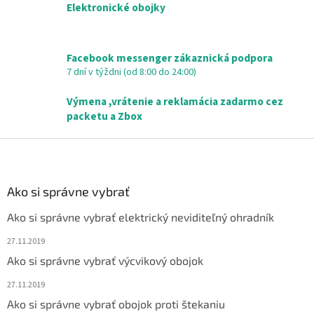
c
Elektronické obojky
i
e
p
r
Facebook messenger zákaznická podpora
v
7 dní v týždni (od 8:00 do 24:00)
k
y
Výmena ,vrátenie a reklamácia zadarmo cez
v
packetu a Zbox
ý
p
Z
i
á
s
p
u
ä
Ako si správne vybrať
t
Ako si správne vybrať elektrický neviditeľný ohradník
i
e
27.11.2019
Ako si správne vybrať výcvikový obojok
27.11.2019
Ako si správne vybrať obojok proti štekaniu