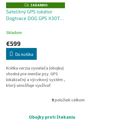
ZADARMO
Z
A
Satelitný GPS lokátor
D
Dogtrace DOG GPS X30T
A
R
Short - s výcvikovým
M
O
modulom
Skladom
€599
Do košíka
Krátka verzia vysielača (obojku)
vhodná pre menšie psy. GPS
lokalizačný a výcvikový systém ,
ktorý umožňuje využívať
mapové údaje prostredníctvom
mobilnej aplikácie pre Android...
9
položiek celkom
O
v
l
Obojky proti štekaniu
á
d
a