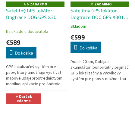
ZADARMO
ZADARMO
Z
Z
A
A
Satelitný GPS lokátor
Satelitný GPS lokátor
D
D
Dogtrace DOG GPS X30
Dogtrace DOG GPS X30T -
A
A
R
R
s výcvikovým modulom
M
M
Skladom
Priemerné
O
O
Na sklade u dodávateľa
hodnotenie
€599
produktu
€589
je
Do košíka
5,0
Do košíka
z
5
Dosah 20 km, Dobíjaci
GPS lokalizačný systém pre
hviezdičiek.
akumulátor, ponoriteľný prijímač
psov, ktorý umožňuje využívať
GPS lokalizačný a výcvikový
mapové údajeprostredníctvom
systém pre psov s možnosťou
mobilnej aplikácie pre Android
využitia mapových
alebo iOS. Aplikácia umožňuje
podkladov.Tento model
zobrazenie všetkých
obsahuje výcvikový modul...
+ Darček
spárovaných...
zdarma