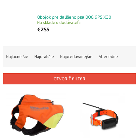
Obojok pre ďalšieho psa DOG GPS X30
Na sklade u dodávateľa
€255
R
a
Najlacnejšie
Najdrahšie
Najpredávanejšie
Abecedne
d
e
n
OTVORIŤ FILTER
i
e
V
p
ý
r
p
o
i
d
s
u
p
k
r
t