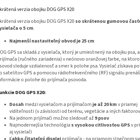
krátená verzia obojku DOG GPS X20
krátená verzia obojku DOG GPS X20
so skrátenou gumovou časť
ysielača o 5 cm
.
Najmenší nastaviteľný obvod
je 25 cm
OG GPS sa skladá z vysielača, ktorý je umiestnený na obojku psa, a
rijímača (ručného zariadenia) v neónovo oranžovej farbe, na ktor
sovod sleduje vzdialenosť a smer k polohe psa. Vysielač získava p
o satelitov GPS a pomocou rádiofrekvenčného (RF) signálu prená
nformácie o polohe do prijímača psovoda.
unkcie DOG GPS X20:
Dosah
medzi vysielačom a prijímačom
je až 20 km
v priamej
viditeľnosti (v závislosti od terénu, vegetácie a iných faktorov
Na jednom prijímači možno sledovať až
9 psov
Najmodernejšia technológia
s vysokou citlivosťou GPS
v pr
aj vysielači
Ľahko čitateľný displej
prijímača - na priamom slnečnom sve