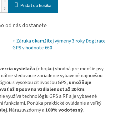
Pridať do košíka
o od nás dostanete
+ Záruka okamžitej výmeny 3 roky Dogtrace
GPS
v hodnote €60
verzia
vysielača
(obojku) vhodná pre menšie psy.
onálne sledovacie zariadenie vybavené najnovšou
ógiou s vysokou citlivosťou GPS,
umožňuje
ovať až 9 psov na vzdialenosť až 20 km
.
ie využíva technológiu GPS a RF a je vybavené
 funkciami. Ponúka praktické ovládanie a veľký
plej
. Nárazuvzdorný a
100% vodotesný
.