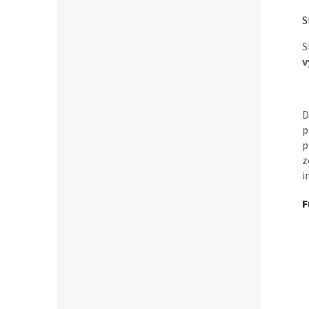
S
S
v
D
p
p
z
i
F