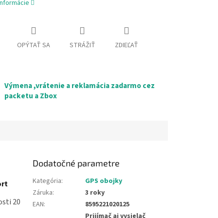
informácie
OPÝTAŤ SA
STRÁŽIŤ
ZDIEĽAŤ
Výmena ,vrátenie a reklamácia zadarmo cez
packetu a Zbox
Dodatočné parametre
Kategória
:
GPS obojky
ort
Záruka
:
3 roky
osti 20
EAN
:
8595221020125
Prijímač aj vysielač