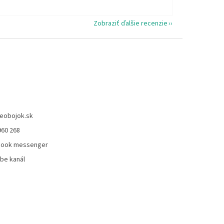
Zobraziť ďalšie recenzie
eobojok.sk
960 268
book messenger
be kanál