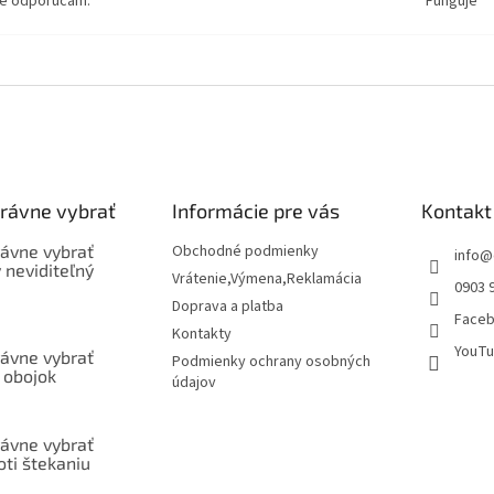
te odporúčam.
Funguje
právne vybrať
Informácie pre vás
Kontakt
rávne vybrať
Obchodné podmienky
info
@
ý neviditeľný
Vrátenie,Výmena,Reklamácia
0903 
Doprava a platba
Face
Kontakty
YouTu
rávne vybrať
Podmienky ochrany osobných
 obojok
údajov
rávne vybrať
oti štekaniu