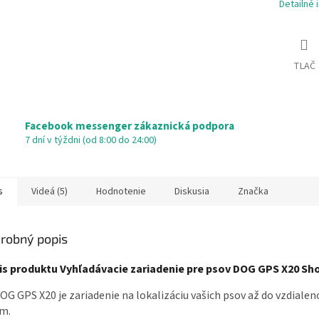
Detailné 
O
TLAČ
Facebook messenger zákaznická podpora
7 dní v týždni (od 8:00 do 24:00)
s
Videá (5)
Hodnotenie
Diskusia
Značka
robný popis
is produktu Vyhľadávacie zariadenie pre psov DOG GPS X20 Sh
OG GPS X20 je zariadenie na lokalizáciu vašich psov až do vzdialen
m.