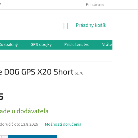
A A PLATBA
KONTAKTY
PODMIENKY OCHRANY OSOBNÝCH ÚDAJOV
Prihlásenie
NÁKUPNÝ
Prázdny košík
KOŠÍK
 Rozbalený
GPS obojky
Príslušenstvo
Vrátenie,Výmena,R
ce DOG GPS X20 Short
6176
5
ová
lade u dodávateľa
oručiť do:
13.8.2026
Možnosti doručenia