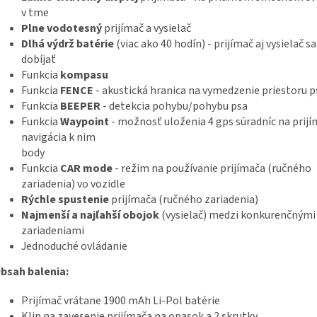
v tme
Plne vodotesný
prijímač a vysielač
Dlhá výdrž batérie
(viac ako 40 hodín) - prijímač aj vysielač sa
dobíjať
Funkcia
kompasu
Funkcia
FENCE
- akustická hranica na vymedzenie priestoru p
Funkcia
BEEPER
- detekcia pohybu/pohybu psa
Funkcia
Waypoint
- možnosť uloženia 4 gps súradníc na prijím
navigácia k nim
body
Funkcia
CAR mode
- režim na používanie prijímača (ručného
zariadenia) vo vozidle
Rýchle spustenie
prijímača (ručného zariadenia)
Najmenší a najľahší obojok
(vysielač) medzi konkurenčnými
zariadeniami
Jednoduché ovládanie
bsah balenia:
Prijímač vrátane 1900 mAh Li-Pol batérie
Klip na zavesenie prijímača na opasok a 2 skrutky