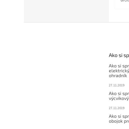
Urči
Z
á
p
ä
t
Ako si s
i
e
Ako si sp
elektrick
ohradník
27.11.2019
Ako si sp
výcvikový
27.11.2019
Ako si sp
obojok pr