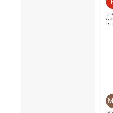
Zati
ze fu
deti