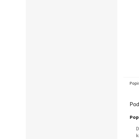
Popi
Pod
Pop
D
k