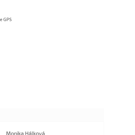
re GPS
Monika Hálková