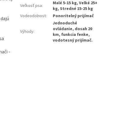
Malé 5-15 kg, Velké 25+
Veľkosť psa
:
kg, Stredné 15-25 kg
Vodeodolnost
:
Ponoritelný prijímač
 dajú
Jednoduché
ovládanie, dosah 20
Výhody
:
km, funkcia fenke,
sa
vodotesný prijímač.
ači -