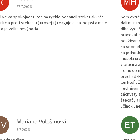
R
MH
Hodnotenie obchodu je 5 z 5 hviezdičiek.
27.7.2026
al velka spokojnosť.Pes sa rychlo odnaucil stekat akurát
Som extrém
nkcia proti stekaniu ( urovej 1) reaguje aj na ine psi a male
dali mi ná
 to je velka nevýhoda.
dlho vydrž
pracovali 
používame 
na sebe el
na jednotk
musela uro
vibrácií a 
Tomu som 
prechádzk
len keď už
nechávam v
záchvaty a
štekať , a
účinok , n
Mariana Vološinová
MV
ET
Hodnotenie obchodu je 5 z 5 hviezdičiek.
3.7.2026