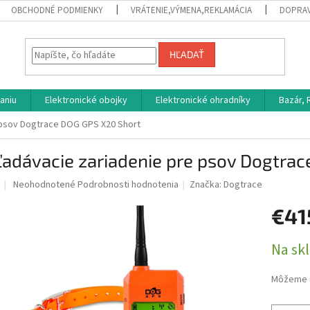
OBCHODNÉ PODMIENKY
VRÁTENIE,VÝMENA,REKLAMÁCIA
DOPRAV
HĽADAŤ
aniu
Elektronické obojky
Elektronické ohradníky
Bazár,
 psov Dogtrace DOG GPS X20 Short
adávacie zariadenie pre psov Dogtra
Priemerné
Neohodnotené
Podrobnosti hodnotenia
Značka:
Dogtrace
hodnotenie
produktu
€41
je
0,0
Jednotk
Na sk
z
cena:
5
hviezdičiek.
Môžeme d