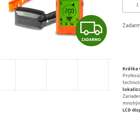
Z
Zadarm
ZADARMO
A
D
Krátka 
Profesi
technol
A
lokaliz
Zariaden
mnohými
R
LCD dis
M