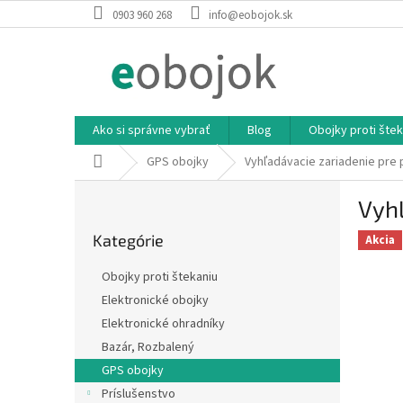
Prejsť
0903 960 268
info@eobojok.sk
na
obsah
Ako si správne vybrať
Blog
Obojky proti štek
Domov
GPS obojky
Vyhľadávacie zariadenie pre
B
Vyhľ
o
Preskočiť
č
Kategórie
kategórie
Akcia
n
ý
Obojky proti štekaniu
p
Elektronické obojky
a
Elektronické ohradníky
n
e
Bazár, Rozbalený
l
GPS obojky
Príslušenstvo