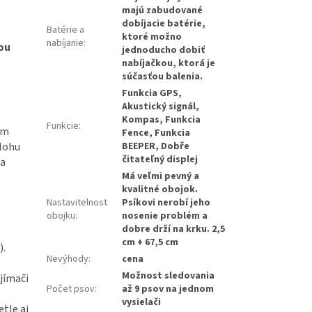
majú zabudované
dobíjacie batérie,
Batérie a
ktoré možno
nabíjanie
:
ou
jednoducho dobiť
nabíjačkou, ktorá je
súčasťou balenia.
Funkcia GPS,
Akustický signál,
Kompas, Funkcia
Funkcie
:
om
Fence, Funkcia
olohu
BEEPER, Dobře
čitateľný displej
ša
Má veľmi pevný a
kvalitné obojok.
Nastavitelnost
Psíkovi nerobí jeho
obojku
:
nosenie problém a
dobre drží na krku. 2,5
cm + 67,5 cm
).
Nevýhody
:
cena
Možnost sledovania
ijímači
Počet psov
:
až 9 psov na jednom
vysielači
tle aj