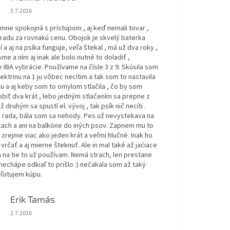
Hodnotenie obchodu je 5 z 5 hviezdičiek.
3.7.2026
ne spokojná s prístupom , aj keď nemali tovar ,
hradu za rovnakú cenu. Obojok je skvelý baterka
í a aj na psíka funguje, veľa štekal , má už dva roky ,
sme a ním aj inak ale bolo nutné to doladiť ,
IBA vybrácie. Používame na čísle 3 z 9. Skúsila som
ektrinu na 1 ju vôbec necítim a tak som to nastavila
u a aj keby som to omylom stlačila , čo by som
biť dva krát , lebo jedným stlačením sa prepne z
až druhým sa spustí el. vývoj , tak psík nič necíti .
rada, bála som sa nehody. Pes už nevystekava na
ach a ani na balkóne do iných psov. Zapnem mu to
 zrejme viac ako jeden krát a veľmi hlučné. Inak ho
rčať a aj mierne šteknuť. Ale in mal také až jaćiace
 na tie to už používam. Nemá strach, len prestane
 nechápe odkiaľ to prišlo :) nečakala som až taký
eľutujem kúpu.
Erik Tamás
Hodnotenie obchodu je 5 z 5 hviezdičiek.
2.7.2026