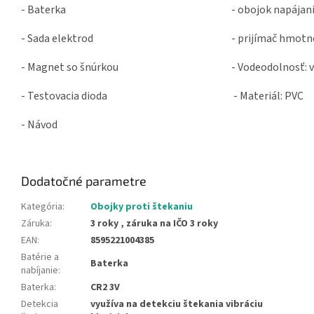
- Baterka
- obojok napájani
- Sada elektrod
- prijímač hmotn
- Magnet so šnúrkou
- Vodeodolnosť: 
- Testovacia dioda
- Materiál: PVC
- Návod
Dodatočné parametre
Kategória
:
Obojky proti štekaniu
Záruka
:
3 roky , záruka na IČO 3 roky
EAN
:
8595221004385
Batérie a
Baterka
nabíjanie
:
Baterka
:
CR2 3V
Detekcia
využíva na detekciu štekania vibráciu