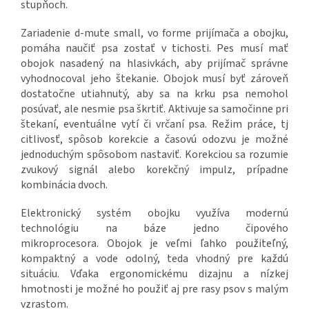
stupňoch.
Zariadenie d-mute small, vo forme prijímača a obojku,
pomáha naučiť psa zostať v tichosti. Pes musí mať
obojok nasadený na hlasivkách, aby prijímač správne
vyhodnocoval jeho štekanie. Obojok musí byť zároveň
dostatočne utiahnutý, aby sa na krku psa nemohol
posúvať, ale nesmie psa škrtiť. Aktivuje sa samočinne pri
štekaní, eventuálne vytí či vrčaní psa. Režim práce, tj
citlivosť, spôsob korekcie a časovú odozvu je možné
jednoduchým spôsobom nastaviť. Korekciou sa rozumie
zvukový signál alebo korekčný impulz, prípadne
kombinácia dvoch.
Elektronický systém obojku využíva modernú
technológiu na báze jedno čipového
mikroprocesora. Obojok je veľmi ľahko použiteľný,
kompaktný a vode odolný, teda vhodný pre každú
situáciu. Vďaka ergonomickému dizajnu a nízkej
hmotnosti je možné ho použiť aj pre rasy psov s malým
vzrastom.