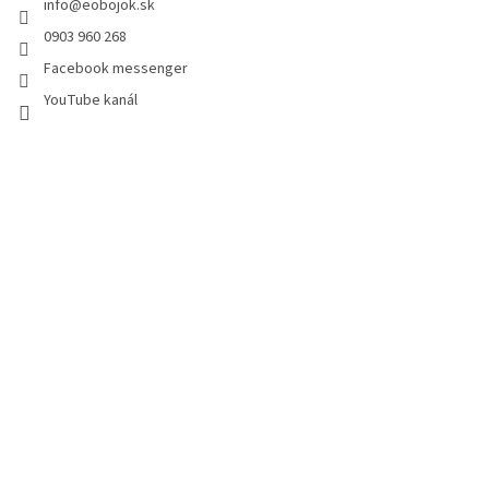
info
@
eobojok.sk
0903 960 268
Facebook messenger
YouTube kanál