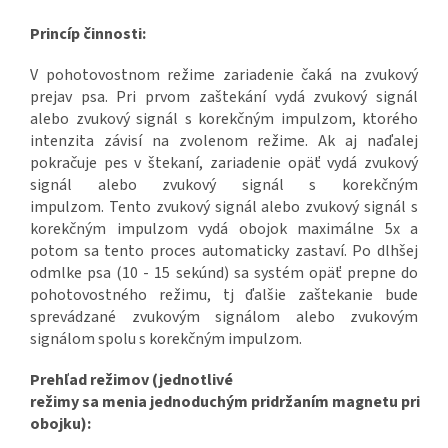
Princíp činnosti:
V pohotovostnom režime zariadenie čaká na zvukový
prejav psa. Pri prvom zaštekání vydá zvukový signál
alebo zvukový signál s korekčným impulzom, ktorého
intenzita závisí na zvolenom režime. Ak aj naďalej
pokračuje pes v štekaní, zariadenie opäť vydá zvukový
signál alebo zvukový signál s korekčným
impulzom. Tento zvukový signál alebo zvukový signál s
korekčným impulzom vydá obojok maximálne 5x a
potom sa tento proces automaticky zastaví. Po dlhšej
odmlke psa (10 - 15 sekúnd) sa systém opäť prepne do
pohotovostného režimu, tj ďalšie zaštekanie bude
sprevádzané zvukovým signálom alebo zvukovým
signálom spolu s korekčným impulzom.
Prehľad režimov (jednotlivé
režimy sa menia jednoduchým pridržaním magnetu pri
obojku):