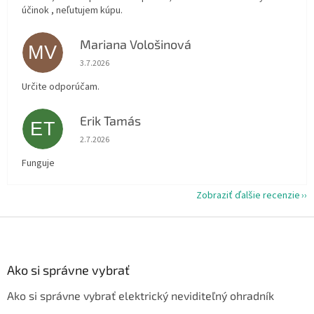
účinok , neľutujem kúpu.
Mariana Vološinová
MV
Hodnotenie obchodu je 5 z 5 hviezdičiek.
3.7.2026
Určite odporúčam.
Erik Tamás
ET
Hodnotenie obchodu je 5 z 5 hviezdičiek.
2.7.2026
Funguje
Zobraziť ďalšie recenzie
Z
á
p
ä
Ako si správne vybrať
t
Ako si správne vybrať elektrický neviditeľný ohradník
i