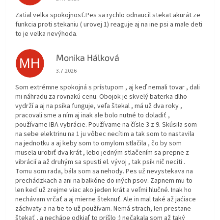
Zatial velka spokojnosť.Pes sa rychlo odnaucil stekat akurát ze
funkcia proti stekaniu ( urovej 1) reaguje aj na ine psi a male deti
to je velka nevýhoda.
Monika Hálková
MH
Hodnotenie obchodu je 5 z 5 hviezdičiek.
3.7.2026
Som extrémne spokojná s prístupom , aj keď nemali tovar , dali
mi náhradu za rovnakú cenu. Obojok je skvelý baterka dlho
vydrží a aj na psíka funguje, veľa štekal , má už dva roky ,
pracovali sme a ním aj inak ale bolo nutné to doladiť ,
používame IBA vybrácie. Používame na čísle 3 z 9. Skúsila som
na sebe elektrinu na 1 ju vôbec necítim a tak som to nastavila
na jednotku a aj keby som to omylom stlačila , čo by som
musela urobiť dva krát , lebo jedným stlačením sa prepne z
vibrácií a až druhým sa spustí el. vývoj , tak psík nič necíti .
Tomu som rada, bála som sa nehody. Pes už nevystekava na
prechádzkach a ani na balkóne do iných psov. Zapnem mu to
len keď už zrejme viac ako jeden krát a veľmi hlučné. Inak ho
nechávam vrčať a aj mierne šteknuť. Ale in mal také až jaćiace
záchvaty a na tie to už používam. Nemá strach, len prestane
štekať , a nechápe odkiaľ to prišlo :) nečakala som až taký