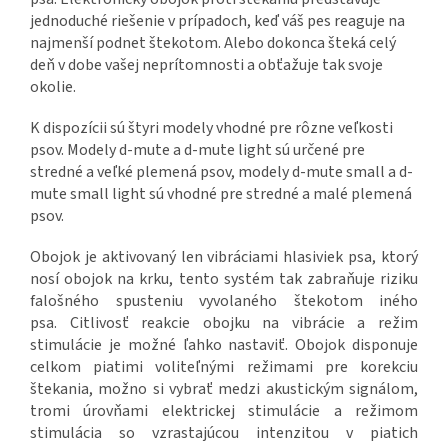
jednoduché riešenie v prípadoch, keď váš pes reaguje na
najmenší podnet štekotom. Alebo dokonca šteká celý
deň v dobe vašej neprítomnosti a obťažuje tak svoje
okolie.
K dispozícii sú štyri modely vhodné pre rôzne veľkosti
psov. Modely d-mute a d-mute light sú určené pre
stredné a veľké plemená psov, modely d-mute small a d-
mute small light sú vhodné pre stredné a malé plemená
psov.
Obojok je aktivovaný len vibráciami hlasiviek psa, ktorý
nosí obojok na krku, tento systém tak zabraňuje riziku
falošného spusteniu vyvolaného štekotom iného
psa. Citlivosť reakcie obojku na vibrácie a režim
stimulácie je možné ľahko nastaviť. Obojok disponuje
celkom piatimi voliteľnými režimami pre korekciu
štekania, možno si vybrať medzi akustickým signálom,
tromi úrovňami elektrickej stimulácie a režimom
stimulácia so vzrastajúcou intenzitou v piatich