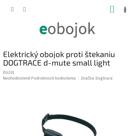
Prejsť
NÁKUP
na
obsah
KOŠÍK
Elektrický obojok proti štekaniu
DOGTRACE d-mute small light
DG101
Priemerné
Neohodnotené
Podrobnosti hodnotenia
Značka:
Dogtrace
hodnotenie
produktu
je
0,0
z
5
hviezdičiek.