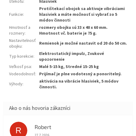
štekotu
:
hlasiviek
Protištekací obojok sa aktivuje vibráciami
Funkcie
:
hlasiviek a máte možnosť si vybrať zo 5
módov činnosti
Hmotnosť a
rozmery obojku sú 33 x 40 x 60 mm.
rozmery
:
Hmotnost vč. baterie je 75 g.
Nastavitelnosť
Remienok je možné nastavit od 20 do 50 cm.
obojku
:
Elektrostatický impulz, Zvukové
Typ korekcie
:
upozornenie
Veľkosť psa
:
Malé 5-15 kg, Stredné 15-25 kg
Vodeodolnosť
:
Prijímač je plne vodotesný a ponoritelný.
aktivácia na vibrácie hlasiviek, 5 módov
Výhody
:
činnosti.
Robert
R
Hodnotenie obchodu je 5 z 5 hviezdičiek.
27.7.2026