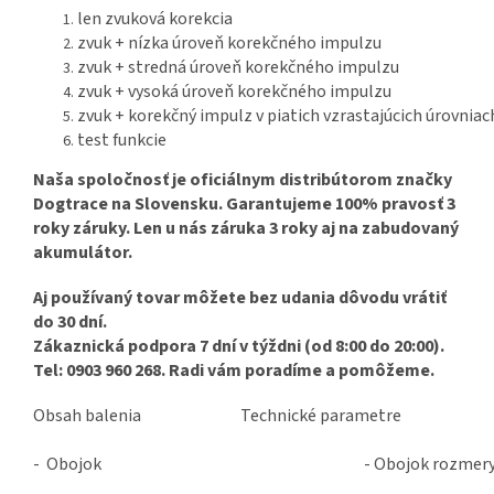
len zvuková korekcia
zvuk + nízka úroveň korekčného impulzu
zvuk + stredná úroveň korekčného impulzu
zvuk + vysoká úroveň korekčného impulzu
zvuk + korekčný impulz v piatich vzrastajúcich úrovniac
test funkcie
Naša spoločnosť je oficiálnym distribútorom značky
Dogtrace na Slovensku. Garantujeme 100% pravosť 3
roky záruky. Len u nás záruka 3 roky aj na zabudovaný
akumulátor.
Aj používaný tovar môžete bez udania dôvodu vrátiť
do 30 dní.
Zákaznická podpora 7 dní v týždni (od 8:00 do 20:00).
Tel: 0903 960 268. Radi vám poradíme a pomôžeme.
Obsah balenia
Technické parametre
- Obojok
- Obojok rozmery