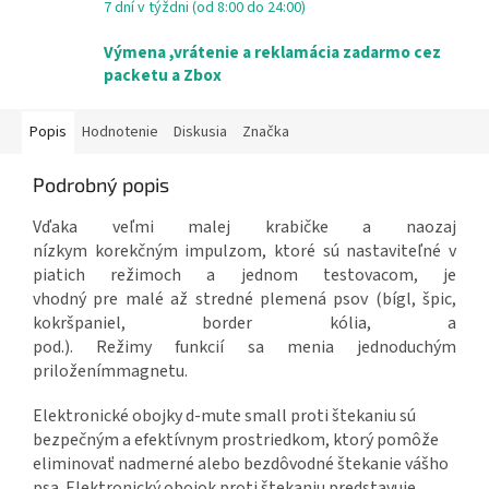
7 dní v týždni (od 8:00 do 24:00)
Výmena ,vrátenie a reklamácia zadarmo cez
packetu a Zbox
Popis
Hodnotenie
Diskusia
Značka
Podrobný popis
Vďaka veľmi malej
krabičke
a
naozaj
nízkym
korekčným
impulzom
,
ktoré sú nastaviteľné
v
piatich
režimoch
a
jednom testovacom
, je
vhodný
pre
malé až stredné plemená psov (bígl, špic,
kokršpaniel, border kólia, a
pod.)
.
Režimy
funkcií
sa
menia
jednoduchým
priložením
magnetu
.
Elektronické obojky d-mute small proti štekaniu sú
bezpečným a efektívnym prostriedkom, ktorý pomôže
eliminovať nadmerné alebo bezdôvodné štekanie vášho
psa. Elektronický obojok proti štekaniu predstavuje