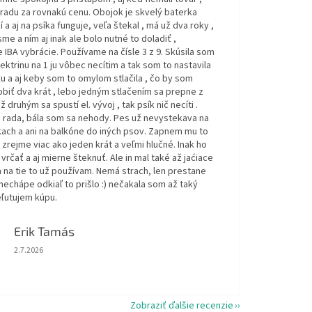
hradu za rovnakú cenu. Obojok je skvelý baterka
í a aj na psíka funguje, veľa štekal , má už dva roky ,
sme a ním aj inak ale bolo nutné to doladiť ,
IBA vybrácie. Používame na čísle 3 z 9. Skúsila som
ektrinu na 1 ju vôbec necítim a tak som to nastavila
u a aj keby som to omylom stlačila , čo by som
biť dva krát , lebo jedným stlačením sa prepne z
až druhým sa spustí el. vývoj , tak psík nič necíti .
rada, bála som sa nehody. Pes už nevystekava na
ach a ani na balkóne do iných psov. Zapnem mu to
 zrejme viac ako jeden krát a veľmi hlučné. Inak ho
rčať a aj mierne šteknuť. Ale in mal také až jaćiace
 na tie to už používam. Nemá strach, len prestane
 nechápe odkiaľ to prišlo :) nečakala som až taký
eľutujem kúpu.
Erik Tamás
Hodnotenie obchodu je 5 z 5 hviezdičiek.
2.7.2026
Zobraziť ďalšie recenzie