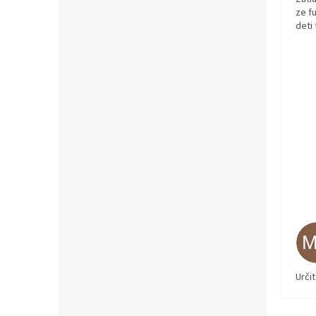
ze fu
deti
Urči