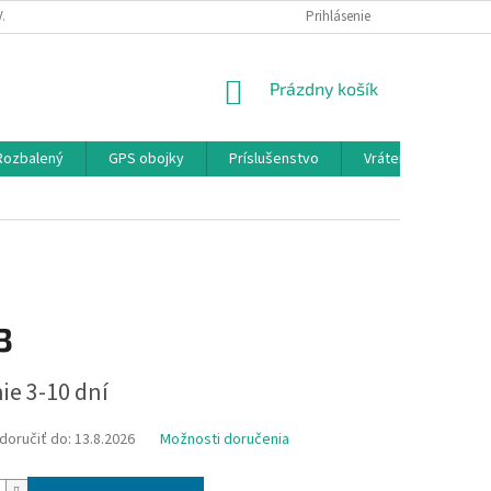
A A PLATBA
KONTAKTY
PODMIENKY OCHRANY OSOBNÝCH ÚDAJOV
Prihlásenie
NÁKUPNÝ
Prázdny košík
KOŠÍK
 Rozbalený
GPS obojky
Príslušenstvo
Vrátenie,Výmena,R
3
ová
ie 3-10 dní
oručiť do:
13.8.2026
Možnosti doručenia