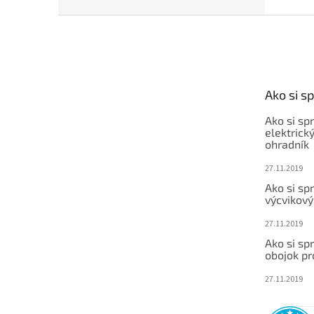
Z
á
p
ä
t
Ako si s
i
e
Ako si sp
elektrick
ohradník
27.11.2019
Ako si sp
výcvikový
27.11.2019
Ako si sp
obojok pr
27.11.2019