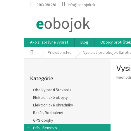
Prejsť
0903 960 268
info@eobojok.sk
na
obsah
Ako si správne vybrať
Blog
Obojky proti štek
Domov
Príslušenstvo
Vysielač pre obojok Safetr
B
Vysi
o
Preskočiť
č
Priemer
Neohod
Kategórie
kategórie
n
hodnote
ý
produkt
Obojky proti štekaniu
p
je
Elektronické obojky
0,0
a
z
Elektronické ohradníky
n
5
e
Bazár, Rozbalený
hviezdič
l
GPS obojky
Príslušenstvo