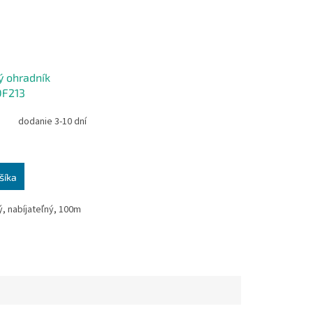
ý ohradník
DF213
dodanie 3-10 dní
šíka
ý, nabíjateľný, 100m