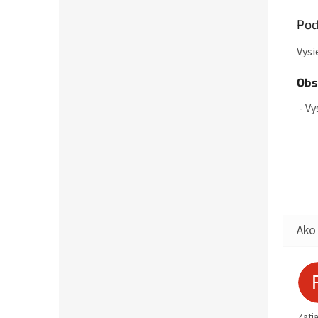
Pod
Vysi
Obs
- Vy
Zati