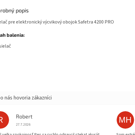
robný popis
elač pre elektronický výcvikový obojok Safetra 4200 PRO
ah balenia:
sielač
Robert
R
MH
Hodnotenie obchodu je 5 z 5 hviezdičiek.
27.7.2026
al velka spokojnosť.Pes sa rychlo odnaucil stekat akurát
Som extrém