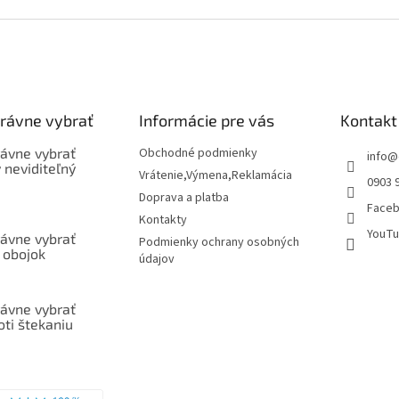
právne vybrať
Informácie pre vás
Kontakt
rávne vybrať
Obchodné podmienky
info
@
ý neviditeľný
Vrátenie,Výmena,Reklamácia
0903 
Doprava a platba
Face
Kontakty
YouTu
rávne vybrať
Podmienky ochrany osobných
 obojok
údajov
rávne vybrať
oti štekaniu