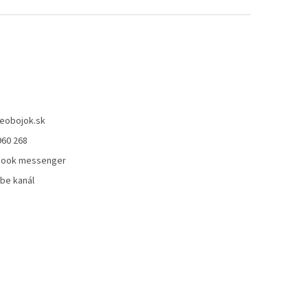
eobojok.sk
960 268
book messenger
be kanál