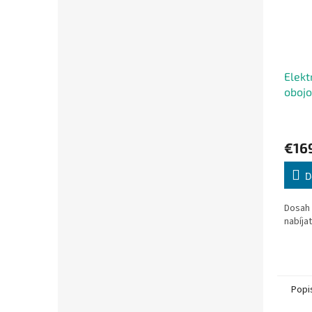
Elekt
obojo
PRO
€16
D
Dosah
nabíja
Popi