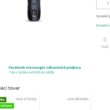
Vysielač 
Detailné 
TLAČ
Facebook messenger zákaznická podpora
7 dní v týždni (od 8:00 do 24:00)
iaci tovar
Kód:
STR3201
Kód:
MX3200O
nka
orúčame