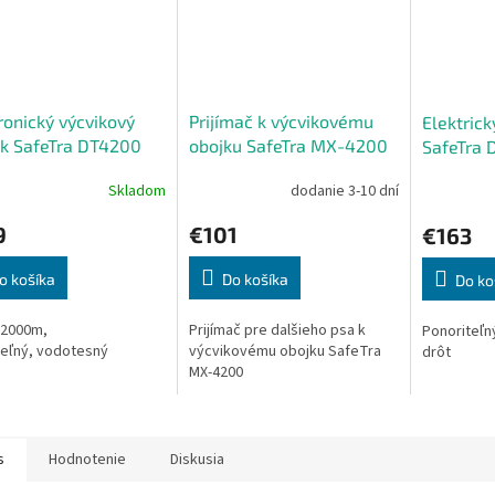
ronický výcvikový
Prijímač k výcvikovému
Elektrick
k SafeTra DT4200
obojku SafeTra MX-4200
SafeTra 
Skladom
dodanie 3-10 dní
9
€101
€163
o košíka
Do košíka
Do ko
 2000m,
Prijímač pre dalšieho psa k
Ponoriteľn
teľný, vodotesný
výcvikovému obojku SafeTra
drôt
MX-4200
s
Hodnotenie
Diskusia