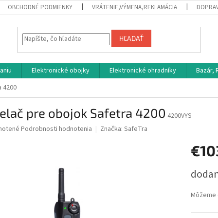
OBCHODNÉ PODMIENKY
VRÁTENIE,VÝMENA,REKLAMÁCIA
DOPRAV
HĽADAŤ
aniu
Elektronické obojky
Elektronické ohradníky
Bazár,
a 4200
elač pre obojok Safetra 4200
4200VYS
né
notené
Podrobnosti hodnotenia
Značka:
SafeTra
nie
€10
u
Jednotk
dodan
cena:
iek.
Môžeme d