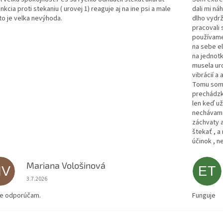
nkcia proti stekaniu ( urovej 1) reaguje aj na ine psi a male
dali mi ná
 to je velka nevýhoda.
dlho vydrž
pracovali 
používame 
na sebe el
na jednotk
musela uro
vibrácií a 
Tomu som 
prechádzk
len keď už
nechávam v
záchvaty a
štekať , a
účinok , n
Mariana Vološinová
MV
ET
Hodnotenie obchodu je 5 z 5 hviezdičiek.
3.7.2026
te odporúčam.
Funguje