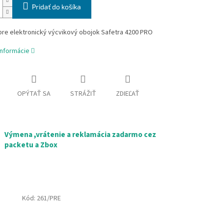
Pridať do košíka
pre elektronický výcvikový obojok Safetra 4200 PRO
informácie
OPÝTAŤ SA
STRÁŽIŤ
ZDIEĽAŤ
Výmena ,vrátenie a reklamácia zadarmo cez
packetu a Zbox
Kód:
261/PRE