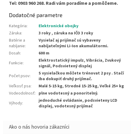
Tel: 0903 960 268. Radi vám poradíme a pomôžeme.
Dodatočné parametre
Kategória
:
Elektronické obojky
Záruka
:
3 roky , záruka na IČO 3 roky
Batérie a
Vysielač aj prijímač sú vybaveny
nabíjanie
:
nabíjateľnými Li-Ion akumulátormi.
Dosah
:
600 m
Elektrostatický impulz, Vibrácia, Zvukový
Funkcie
:
signál, Podsvietený displej
S vysielačkou môžete trénovat 2 psy . Stačí
Počet psov
:
iba dokupiť druhý prijímač.
Veľkosť psa
:
Malé 5-15 kg, Stredné 15-25 kg, Veľké 25+ kg
Vodeodolnosť
:
plne vodotesný a ponoritelný.
jednoduché ovládanie, podsvieteny LCD
Výhody
:
displej, vodotesný prijímač