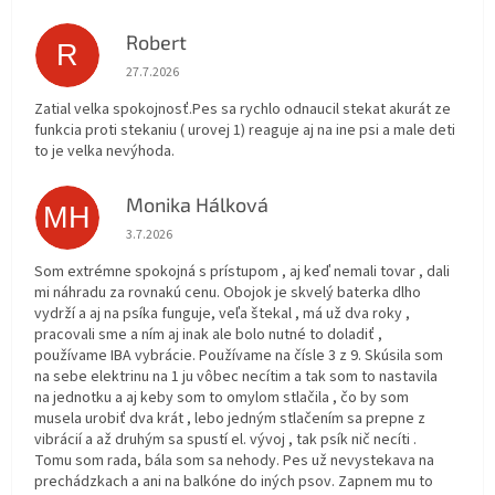
Robert
R
Hodnotenie obchodu je 5 z 5 hviezdičiek.
27.7.2026
Zatial velka spokojnosť.Pes sa rychlo odnaucil stekat akurát ze
funkcia proti stekaniu ( urovej 1) reaguje aj na ine psi a male deti
to je velka nevýhoda.
Monika Hálková
MH
Hodnotenie obchodu je 5 z 5 hviezdičiek.
3.7.2026
Som extrémne spokojná s prístupom , aj keď nemali tovar , dali
mi náhradu za rovnakú cenu. Obojok je skvelý baterka dlho
vydrží a aj na psíka funguje, veľa štekal , má už dva roky ,
pracovali sme a ním aj inak ale bolo nutné to doladiť ,
používame IBA vybrácie. Používame na čísle 3 z 9. Skúsila som
na sebe elektrinu na 1 ju vôbec necítim a tak som to nastavila
na jednotku a aj keby som to omylom stlačila , čo by som
musela urobiť dva krát , lebo jedným stlačením sa prepne z
vibrácií a až druhým sa spustí el. vývoj , tak psík nič necíti .
Tomu som rada, bála som sa nehody. Pes už nevystekava na
prechádzkach a ani na balkóne do iných psov. Zapnem mu to