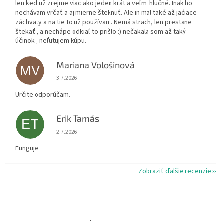
len keď už zrejme viac ako jeden krát a veľmi hlučné. Inak ho
nechávam vrčať a aj mierne šteknuť. Ale in mal také až jaćiace
záchvaty a na tie to už používam. Nemá strach, len prestane
štekať , a nechápe odkiaľ to prišlo :) nečakala som až taký
účinok , neľutujem kúpu.
Mariana Vološinová
MV
Hodnotenie obchodu je 5 z 5 hviezdičiek.
3.7.2026
Určite odporúčam.
Erik Tamás
ET
Hodnotenie obchodu je 5 z 5 hviezdičiek.
2.7.2026
Funguje
Zobraziť ďalšie recenzie
Z
á
p