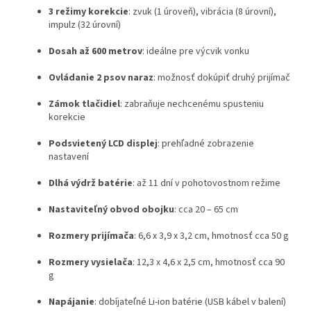
3 režimy korekcie
: zvuk (1 úroveň), vibrácia (8 úrovní),
impulz (32 úrovní)
Dosah až 600 metrov
: ideálne pre výcvik vonku
Ovládanie 2 psov naraz
: možnosť dokúpiť druhý prijímač
Zámok tlačidiel
: zabraňuje nechcenému spusteniu
korekcie
Podsvietený LCD displej
: prehľadné zobrazenie
nastavení
Dlhá výdrž batérie
: až 11 dní v pohotovostnom režime
Nastaviteľný obvod obojku
: cca 20 – 65 cm
Rozmery prijímača
: 6,6 x 3,9 x 3,2 cm, hmotnosť cca 50 g
Rozmery vysielača
: 12,3 x 4,6 x 2,5 cm, hmotnosť cca 90
g
Napájanie
: dobíjateľné Li-ion batérie (USB kábel v balení)