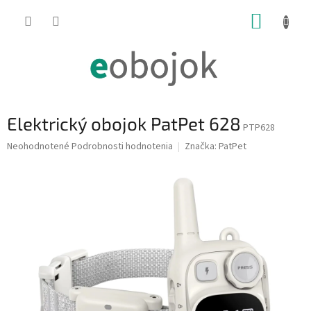
Prejsť
NÁKUP
na
obsah
KOŠÍK
Elektrický obojok PatPet 628
PTP628
Priemerné
Neohodnotené
Podrobnosti hodnotenia
Značka:
PatPet
hodnotenie
produktu
je
0,0
z
5
hviezdičiek.