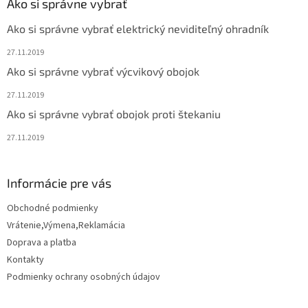
ä
Ako si správne vybrať
t
Ako si správne vybrať elektrický neviditeľný ohradník
i
e
27.11.2019
Ako si správne vybrať výcvikový obojok
27.11.2019
Ako si správne vybrať obojok proti štekaniu
27.11.2019
Informácie pre vás
Obchodné podmienky
Vrátenie,Výmena,Reklamácia
Doprava a platba
Kontakty
Podmienky ochrany osobných údajov