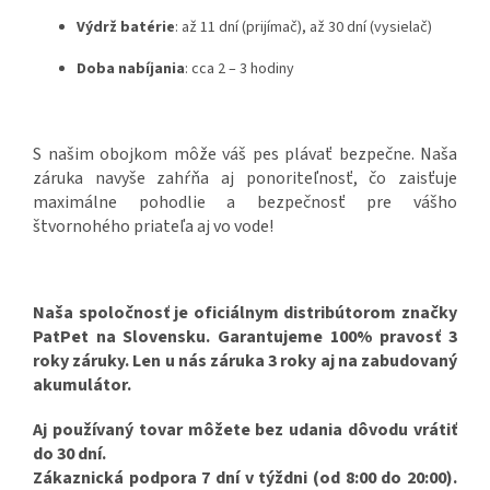
Výdrž batérie
: až 11 dní (prijímač), až 30 dní (vysielač)
Doba nabíjania
: cca 2 – 3 hodiny
S našim obojkom môže váš pes plávať bezpečne. Naša
záruka navyše zahŕňa aj ponoriteľnosť, čo zaisťuje
maximálne pohodlie a bezpečnosť pre vášho
štvornohého priateľa aj vo vode!
Naša spoločnosť je oficiálnym distribútorom značky
PatPet na Slovensku. Garantujeme 100% pravosť 3
roky záruky. Len u nás záruka 3 roky aj na zabudovaný
akumulátor.
Aj používaný tovar môžete bez udania dôvodu vrátiť
do 30 dní.
Zákaznická podpora 7 dní v týždni (od 8:00 do 20:00).