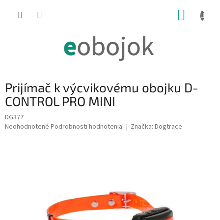
Prejsť
NÁKUP
na
obsah
KOŠÍK
Prijímač k výcvikovému obojku D-
CONTROL PRO MINI
DG377
Priemerné
Neohodnotené
Podrobnosti hodnotenia
Značka:
Dogtrace
hodnotenie
produktu
je
0,0
z
5
hviezdičiek.