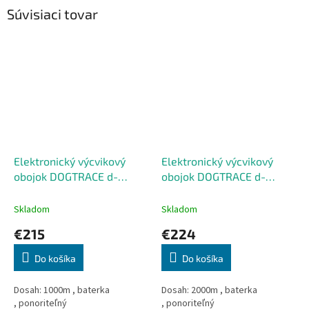
Súvisiaci tovar
Elektronický výcvikový
Elektronický výcvikový
obojok DOGTRACE d-
obojok DOGTRACE d-
control PROFESSIONAL
control PROFESSIONAL
1000 mini
2000 mini
Skladom
Skladom
€215
€224
Do košíka
Do košíka
Dosah: 1000m , baterka
Dosah: 2000m , baterka
, ponoriteľný
, ponoriteľný