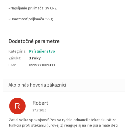
- Napájanie prijímača: 3V
CR2
- Hmotnosť prijímača :55
g
Dodatočné parametre
Kategória
:
Príslušenstvo
Záruka
:
3 roky
EAN
:
8595221009311
Robert
R
Hodnotenie obchodu je 5 z 5 hviezdičiek.
27.7.2026
Zatial velka spokojnosť.Pes sa rychlo odnaucil stekat akurát ze
funkcia proti stekaniu ( urovej 1) reaguje aj na ine psi a male deti