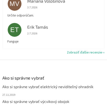
Mariana Vološinová
MV
Hodnotenie obchodu je 5 z 5 hviezdičiek.
3.7.2026
Určite odporúčam.
Erik Tamás
ET
Hodnotenie obchodu je 5 z 5 hviezdičiek.
2.7.2026
Funguje
Zobraziť ďalšie recenzie
Z
á
p
ä
Ako si správne vybrať
t
Ako si správne vybrať elektrický neviditeľný ohradník
i
e
27.11.2019
Ako si správne vybrať výcvikový obojok