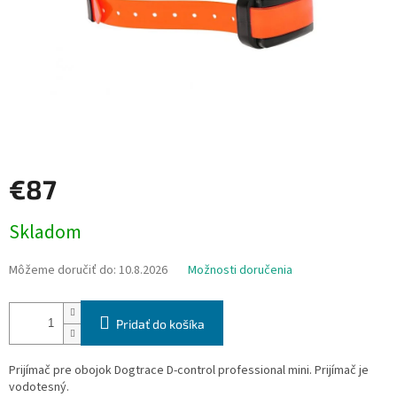
€87
Jednotková
Skladom
cena:
Môžeme doručiť do:
10.8.2026
Možnosti doručenia
Pridať do košíka
Prijímač pre obojok Dogtrace D-control professional mini. Prijímač je
vodotesný.