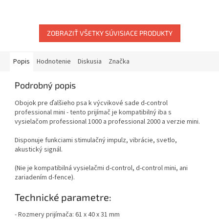
ZOBRAZIŤ VŠETKY SÚVISIACE PRODUKTY
Popis
Hodnotenie
Diskusia
Značka
Podrobný popis
Obojok pre ďalšieho psa k výcvikové sade d-control
professional mini - tento prijímač je kompatibilný iba s
vysielačom professional 1000 a professional 2000 a verzie mini.
Disponuje funkciami stimulačný impulz, vibrácie, svetlo,
akustický signál.
(Nie je kompatibilná vysielačmi d-control, d-control mini, ani
zariadením d-fence).
Technické parametre:
- Rozmery prijímača: 61 x 40 x 31
mm