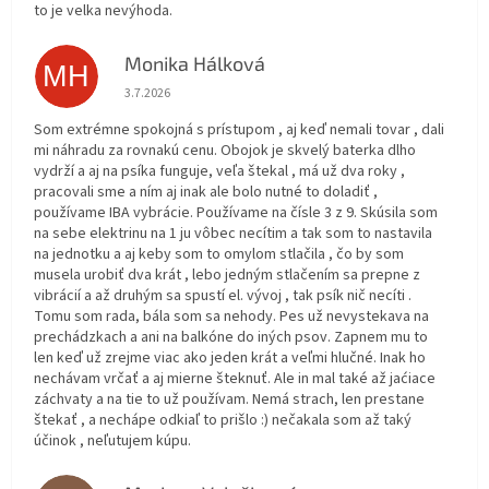
to je velka nevýhoda.
Monika Hálková
MH
Hodnotenie obchodu je 5 z 5 hviezdičiek.
3.7.2026
Som extrémne spokojná s prístupom , aj keď nemali tovar , dali
mi náhradu za rovnakú cenu. Obojok je skvelý baterka dlho
vydrží a aj na psíka funguje, veľa štekal , má už dva roky ,
pracovali sme a ním aj inak ale bolo nutné to doladiť ,
používame IBA vybrácie. Používame na čísle 3 z 9. Skúsila som
na sebe elektrinu na 1 ju vôbec necítim a tak som to nastavila
na jednotku a aj keby som to omylom stlačila , čo by som
musela urobiť dva krát , lebo jedným stlačením sa prepne z
vibrácií a až druhým sa spustí el. vývoj , tak psík nič necíti .
Tomu som rada, bála som sa nehody. Pes už nevystekava na
prechádzkach a ani na balkóne do iných psov. Zapnem mu to
len keď už zrejme viac ako jeden krát a veľmi hlučné. Inak ho
nechávam vrčať a aj mierne šteknuť. Ale in mal také až jaćiace
záchvaty a na tie to už používam. Nemá strach, len prestane
štekať , a nechápe odkiaľ to prišlo :) nečakala som až taký
účinok , neľutujem kúpu.