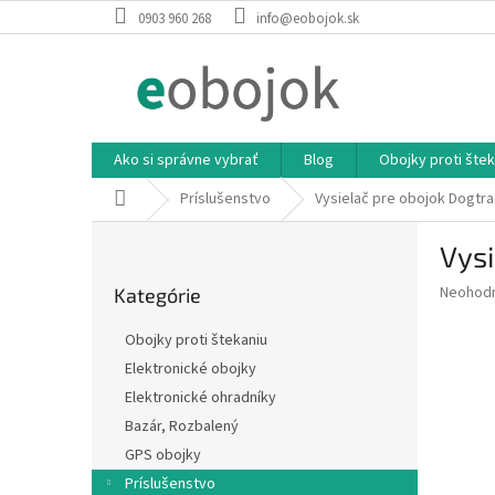
Prejsť
0903 960 268
info@eobojok.sk
na
obsah
Ako si správne vybrať
Blog
Obojky proti štek
Domov
Príslušenstvo
Vysielač pre obojok Dogtra
B
Vysi
o
Preskočiť
č
Priemer
Neohod
Kategórie
kategórie
n
hodnote
ý
produkt
Obojky proti štekaniu
p
je
Elektronické obojky
0,0
a
z
Elektronické ohradníky
n
5
e
Bazár, Rozbalený
hviezdič
l
GPS obojky
Príslušenstvo