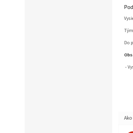
Pod
Vysi
Týmt
Do p
Obs
- Vy