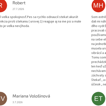
Robert
R
MH
Hodnotenie obchodu je 5 z 5 hviezdičiek.
27.7.2026
al velka spokojnosť.Pes sa rychlo odnaucil stekat akurát
Som extrém
nkcia proti stekaniu ( urovej 1) reaguje aj na ine psi a male
dali mi ná
 to je velka nevýhoda.
dlho vydrž
pracovali 
používame 
na sebe el
na jednotk
musela uro
vibrácií a 
Tomu som 
prechádzk
len keď už
nechávam v
záchvaty a
štekať , a
účinok , n
Mariana Vološinová
MV
ET
Hodnotenie obchodu je 5 z 5 hviezdičiek.
3.7.2026