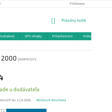
A A PLATBA
KONTAKTY
PODMIENKY OCHRANY OSOBNÝCH ÚDAJOV
Prihlásenie
NÁKUPNÝ
Prázdny košík
KOŠÍK
 Rozbalený
GPS obojky
Príslušenstvo
Vrátenie,Výmena,R
l 2000
2000PROVYS
4
ová
lade u dodávateľa
oručiť do:
12.8.2026
Možnosti doručenia