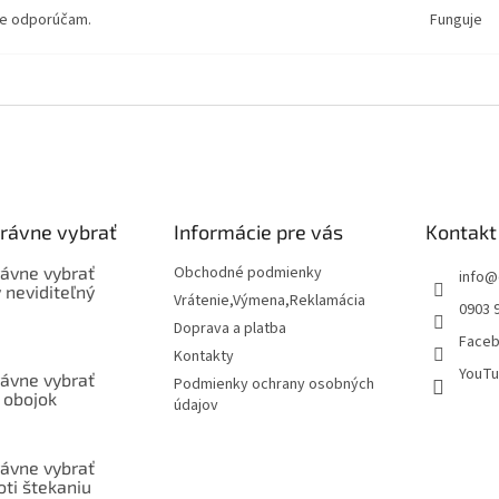
te odporúčam.
Funguje
právne vybrať
Informácie pre vás
Kontakt
rávne vybrať
Obchodné podmienky
info
@
ý neviditeľný
Vrátenie,Výmena,Reklamácia
0903 
Doprava a platba
Face
Kontakty
YouTu
rávne vybrať
Podmienky ochrany osobných
 obojok
údajov
rávne vybrať
oti štekaniu