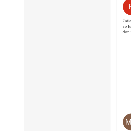
Zati
ze fu
deti