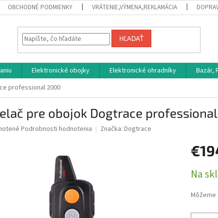
OBCHODNÉ PODMIENKY
VRÁTENIE,VÝMENA,REKLAMÁCIA
DOPRAV
HĽADAŤ
aniu
Elektronické obojky
Elektronické ohradníky
Bazár,
ce professional 2000
elač pre obojok Dogtrace professiona
né
notené
Podrobnosti hodnotenia
Značka:
Dogtrace
nie
€19
u
Jednotk
Na sk
cena:
iek.
Môžeme d