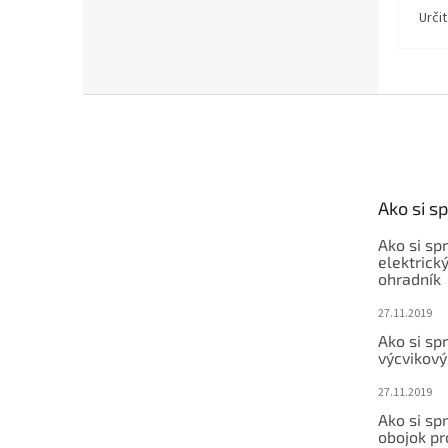
Urči
Z
á
p
ä
t
Ako si s
i
e
Ako si sp
elektrick
ohradník
27.11.2019
Ako si sp
výcvikový
27.11.2019
Ako si sp
obojok pr