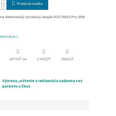
Pridať do košíka
 pre elektronický výcvikový obojok DOGTRACE Pro 2000
informácie
OPÝTAŤ SA
STRÁŽIŤ
ZDIEĽAŤ
Výmena ,vrátenie a reklamácia zadarmo cez
packetu a Zbox