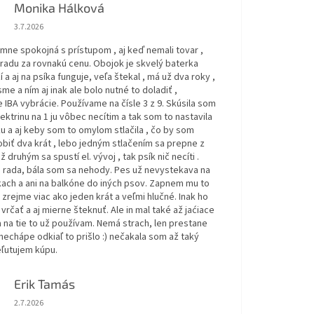
Monika Hálková
Hodnotenie obchodu je 5 z 5 hviezdičiek.
3.7.2026
ne spokojná s prístupom , aj keď nemali tovar ,
hradu za rovnakú cenu. Obojok je skvelý baterka
í a aj na psíka funguje, veľa štekal , má už dva roky ,
sme a ním aj inak ale bolo nutné to doladiť ,
IBA vybrácie. Používame na čísle 3 z 9. Skúsila som
ektrinu na 1 ju vôbec necítim a tak som to nastavila
u a aj keby som to omylom stlačila , čo by som
biť dva krát , lebo jedným stlačením sa prepne z
až druhým sa spustí el. vývoj , tak psík nič necíti .
rada, bála som sa nehody. Pes už nevystekava na
ach a ani na balkóne do iných psov. Zapnem mu to
 zrejme viac ako jeden krát a veľmi hlučné. Inak ho
rčať a aj mierne šteknuť. Ale in mal také až jaćiace
 na tie to už používam. Nemá strach, len prestane
 nechápe odkiaľ to prišlo :) nečakala som až taký
eľutujem kúpu.
Erik Tamás
Hodnotenie obchodu je 5 z 5 hviezdičiek.
2.7.2026