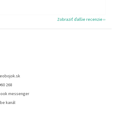
Zobraziť ďalšie recenzie
eobojok.sk
960 268
book messenger
be kanál