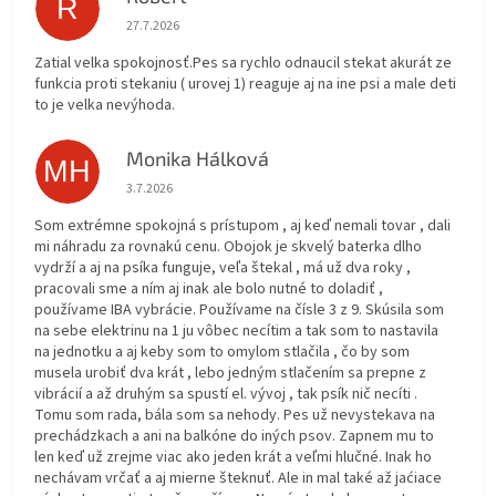
R
Hodnotenie obchodu je 5 z 5 hviezdičiek.
27.7.2026
Zatial velka spokojnosť.Pes sa rychlo odnaucil stekat akurát ze
funkcia proti stekaniu ( urovej 1) reaguje aj na ine psi a male deti
to je velka nevýhoda.
Monika Hálková
MH
Hodnotenie obchodu je 5 z 5 hviezdičiek.
3.7.2026
Som extrémne spokojná s prístupom , aj keď nemali tovar , dali
mi náhradu za rovnakú cenu. Obojok je skvelý baterka dlho
vydrží a aj na psíka funguje, veľa štekal , má už dva roky ,
pracovali sme a ním aj inak ale bolo nutné to doladiť ,
používame IBA vybrácie. Používame na čísle 3 z 9. Skúsila som
na sebe elektrinu na 1 ju vôbec necítim a tak som to nastavila
na jednotku a aj keby som to omylom stlačila , čo by som
musela urobiť dva krát , lebo jedným stlačením sa prepne z
vibrácií a až druhým sa spustí el. vývoj , tak psík nič necíti .
Tomu som rada, bála som sa nehody. Pes už nevystekava na
prechádzkach a ani na balkóne do iných psov. Zapnem mu to
len keď už zrejme viac ako jeden krát a veľmi hlučné. Inak ho
nechávam vrčať a aj mierne šteknuť. Ale in mal také až jaćiace