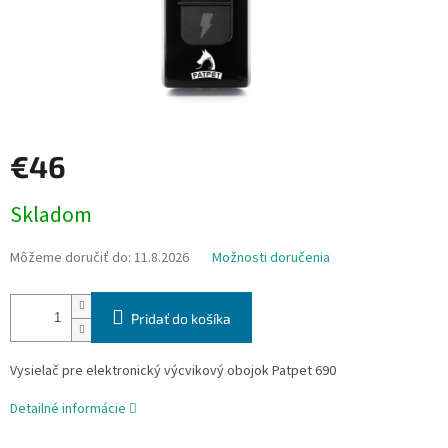
€46
Jednotková
Skladom
cena:
Môžeme doručiť do:
11.8.2026
Možnosti doručenia
Pridať do košíka
Vysielač pre elektronický výcvikový obojok Patpet 690
Detailné informácie