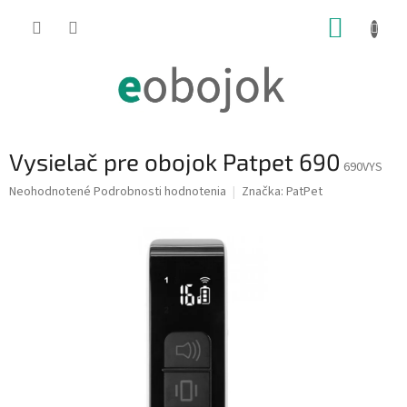
Prejsť
NÁKUP
na
obsah
KOŠÍK
Vysielač pre obojok Patpet 690
690VYS
Priemerné
Neohodnotené
Podrobnosti hodnotenia
Značka:
PatPet
hodnotenie
produktu
je
0,0
z
5
hviezdičiek.