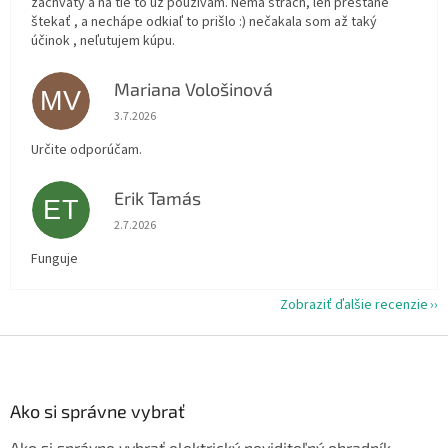
záchvaty a na tie to už používam. Nemá strach, len prestane
štekať , a nechápe odkiaľ to prišlo :) nečakala som až taký
účinok , neľutujem kúpu.
Mariana Vološinová
MV
Hodnotenie obchodu je 5 z 5 hviezdičiek.
3.7.2026
Určite odporúčam.
Erik Tamás
ET
Hodnotenie obchodu je 5 z 5 hviezdičiek.
2.7.2026
Funguje
Zobraziť ďalšie recenzie
Z
á
p
ä
Ako si správne vybrať
t
Ako si správne vybrať elektrický neviditeľný ohradník