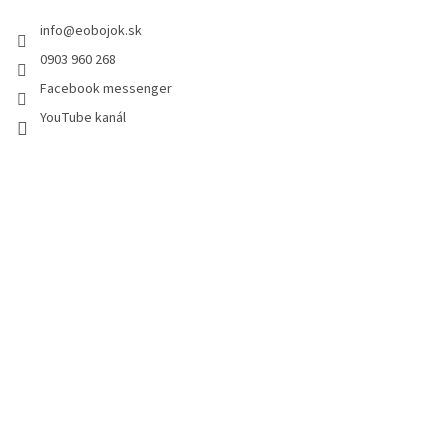
info
@
eobojok.sk
0903 960 268
Facebook messenger
YouTube kanál