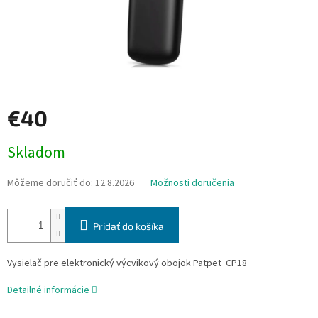
€40
Jednotková
Skladom
cena:
Môžeme doručiť do:
12.8.2026
Možnosti doručenia
Pridať do košíka
Vysielač pre elektronický výcvikový obojok Patpet CP18
Detailné informácie