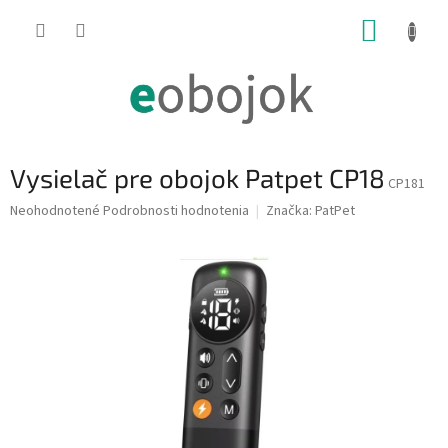
Prejsť
NÁKUP
na
obsah
KOŠÍK
Vysielač pre obojok Patpet CP18
CP181
Priemerné
Neohodnotené
Podrobnosti hodnotenia
Značka:
PatPet
hodnotenie
produktu
je
0,0
z
5
hviezdičiek.