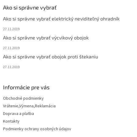
p
ä
Ako si správne vybrať
t
Ako si správne vybrať elektrický neviditeľný ohradník
i
e
27.11.2019
Ako si správne vybrať výcvikový obojok
27.11.2019
Ako si správne vybrať obojok proti štekaniu
27.11.2019
Informácie pre vás
Obchodné podmienky
Vrátenie,Výmena,Reklamácia
Doprava a platba
Kontakty
Podmienky ochrany osobných údajov