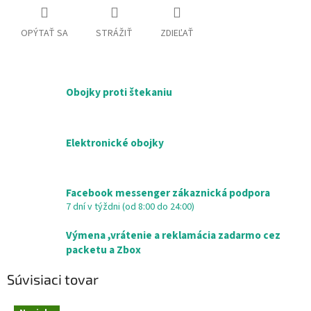
OPÝTAŤ SA
STRÁŽIŤ
ZDIEĽAŤ
Obojky proti štekaniu
Elektronické obojky
Facebook messenger zákaznická podpora
7 dní v týždni (od 8:00 do 24:00)
Výmena ,vrátenie a reklamácia zadarmo cez
packetu a Zbox
Súvisiaci tovar