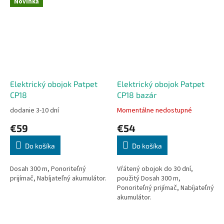
Novinka
Elektrický obojok Patpet
Elektrický obojok Patpet
CP18
CP18 bazár
dodanie 3-10 dní
Momentálne nedostupné
Priemerné
Priemerné
hodnotenie
hodnotenie
€59
€54
produktu
produktu
je
je
Do košíka
Do košíka
5,0
5,0
z
z
5
5
Dosah 300 m, Ponoriteľný
Vŕátený obojok do 30 dní,
hviezdičiek.
hviezdičiek.
prijímač, Nabíjateľný akumulátor.
použitý Dosah 300 m,
Ponoriteľný prijímač, Nabíjateľný
akumulátor.