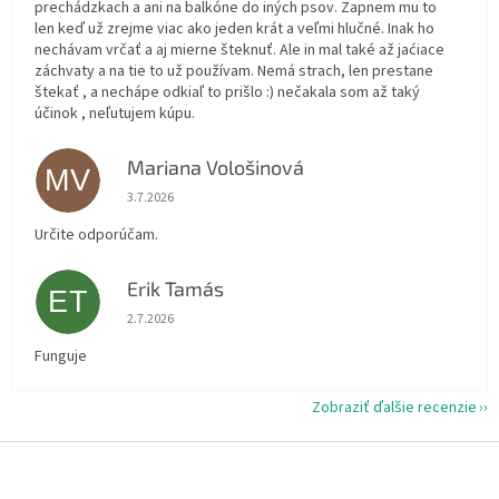
prechádzkach a ani na balkóne do iných psov. Zapnem mu to
len keď už zrejme viac ako jeden krát a veľmi hlučné. Inak ho
nechávam vrčať a aj mierne šteknuť. Ale in mal také až jaćiace
záchvaty a na tie to už používam. Nemá strach, len prestane
štekať , a nechápe odkiaľ to prišlo :) nečakala som až taký
účinok , neľutujem kúpu.
Mariana Vološinová
MV
Hodnotenie obchodu je 5 z 5 hviezdičiek.
3.7.2026
Určite odporúčam.
Erik Tamás
ET
Hodnotenie obchodu je 5 z 5 hviezdičiek.
2.7.2026
Funguje
Zobraziť ďalšie recenzie
Z
á