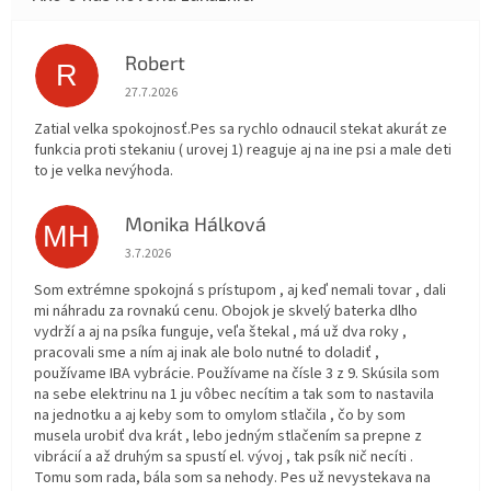
Robert
R
Hodnotenie obchodu je 5 z 5 hviezdičiek.
27.7.2026
Zatial velka spokojnosť.Pes sa rychlo odnaucil stekat akurát ze
funkcia proti stekaniu ( urovej 1) reaguje aj na ine psi a male deti
to je velka nevýhoda.
Monika Hálková
MH
Hodnotenie obchodu je 5 z 5 hviezdičiek.
3.7.2026
Som extrémne spokojná s prístupom , aj keď nemali tovar , dali
mi náhradu za rovnakú cenu. Obojok je skvelý baterka dlho
vydrží a aj na psíka funguje, veľa štekal , má už dva roky ,
pracovali sme a ním aj inak ale bolo nutné to doladiť ,
používame IBA vybrácie. Používame na čísle 3 z 9. Skúsila som
na sebe elektrinu na 1 ju vôbec necítim a tak som to nastavila
na jednotku a aj keby som to omylom stlačila , čo by som
musela urobiť dva krát , lebo jedným stlačením sa prepne z
vibrácií a až druhým sa spustí el. vývoj , tak psík nič necíti .
Tomu som rada, bála som sa nehody. Pes už nevystekava na