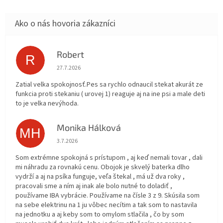
Robert
R
Hodnotenie obchodu je 5 z 5 hviezdičiek.
27.7.2026
Zatial velka spokojnosť.Pes sa rychlo odnaucil stekat akurát ze
funkcia proti stekaniu ( urovej 1) reaguje aj na ine psi a male deti
to je velka nevýhoda.
Monika Hálková
MH
Hodnotenie obchodu je 5 z 5 hviezdičiek.
3.7.2026
Som extrémne spokojná s prístupom , aj keď nemali tovar , dali
mi náhradu za rovnakú cenu. Obojok je skvelý baterka dlho
vydrží a aj na psíka funguje, veľa štekal , má už dva roky ,
pracovali sme a ním aj inak ale bolo nutné to doladiť ,
používame IBA vybrácie. Používame na čísle 3 z 9. Skúsila som
na sebe elektrinu na 1 ju vôbec necítim a tak som to nastavila
na jednotku a aj keby som to omylom stlačila , čo by som