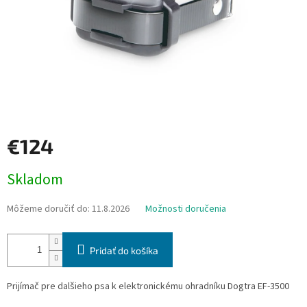
€124
Jednotková
Skladom
cena:
Môžeme doručiť do:
11.8.2026
Možnosti doručenia
Pridať do košíka
Prijímač pre dalšieho psa k elektronickému ohradníku Dogtra EF-3500