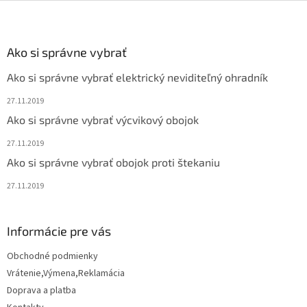
Z
á
p
ä
Ako si správne vybrať
t
Ako si správne vybrať elektrický neviditeľný ohradník
i
e
27.11.2019
Ako si správne vybrať výcvikový obojok
27.11.2019
Ako si správne vybrať obojok proti štekaniu
27.11.2019
Informácie pre vás
Obchodné podmienky
Vrátenie,Výmena,Reklamácia
Doprava a platba