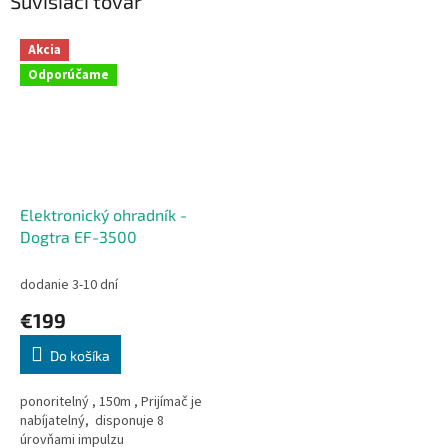
Súvisiaci tovar
Akcia
Odporúčame
Elektronický ohradník -
Dogtra EF-3500
dodanie 3-10 dní
€199
Do košíka
ponoritelný , 150m , Prijímač je
nabíjatelný, disponuje 8
úrovňami impulzu