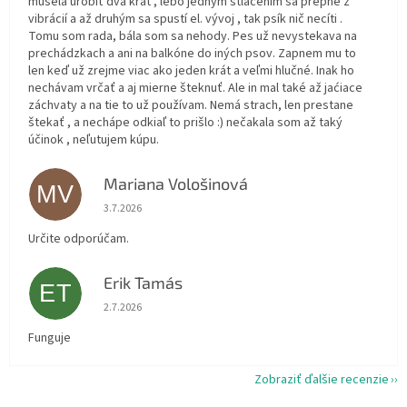
musela urobiť dva krát , lebo jedným stlačením sa prepne z
vibrácií a až druhým sa spustí el. vývoj , tak psík nič necíti .
Tomu som rada, bála som sa nehody. Pes už nevystekava na
prechádzkach a ani na balkóne do iných psov. Zapnem mu to
len keď už zrejme viac ako jeden krát a veľmi hlučné. Inak ho
nechávam vrčať a aj mierne šteknuť. Ale in mal také až jaćiace
záchvaty a na tie to už používam. Nemá strach, len prestane
štekať , a nechápe odkiaľ to prišlo :) nečakala som až taký
účinok , neľutujem kúpu.
Mariana Vološinová
MV
Hodnotenie obchodu je 5 z 5 hviezdičiek.
3.7.2026
Určite odporúčam.
Erik Tamás
ET
Hodnotenie obchodu je 5 z 5 hviezdičiek.
2.7.2026
Funguje
Zobraziť ďalšie recenzie