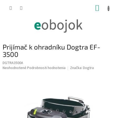
Prejsť
NÁKUP
na
obsah
KOŠÍK
Prijímač k ohradníku Dogtra EF-
3500
DGTRA3500A
Priemerné
Neohodnotené
Podrobnosti hodnotenia
Značka:
Dogtra
hodnotenie
produktu
je
0,0
z
5
hviezdičiek.